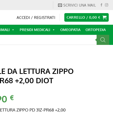
SCRIVICI UNA MAIL
ACCEDI / REGISTRATI
CARRELLO /
0,00
€
IMALI
PRESIDI MEDICALI
OMEOPATIA
ORTOPEDIA
E DA LETTURA ZIPPO
PR68 +2,00 DIOT
90
Il
€
zzo
prezzo
ginale
attuale
ETTURA ZIPPO PD 31Z-PR68 +2,00