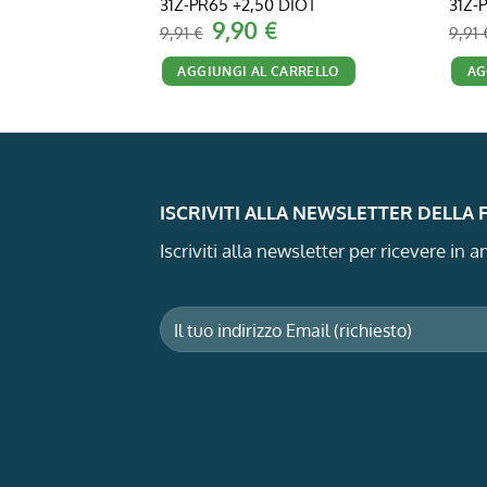
31Z-PR65 +2,50 DIOT
31Z-
Il
Il
9,90
€
9,91
€
9,91
prezzo
prezzo
originale
attuale
AGGIUNGI AL CARRELLO
AG
era:
è:
9,91 €.
9,90 €.
ISCRIVITI ALLA NEWSLETTER DELLA
Iscriviti alla newsletter per ricevere in