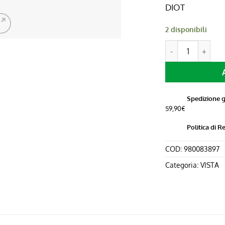
era:
DIOT
9,91
2 disponibili
OCCHIALE DA LET
Spedizione g
59,90€
Politica di R
COD:
980083897
Categoria:
VISTA