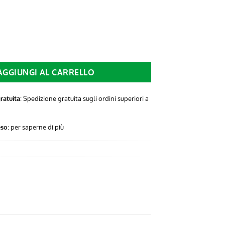
è:
 €.
9,90 €.
TURA ZIPPO PD 31Z-PR68 +2,00 DIOT quantità
AGGIUNGI AL CARRELLO
ratuita
: Spedizione gratuita sugli ordini superiori a
eso
:
per saperne di più