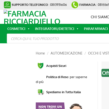
Salta
SUPPORTO TELEFONICO
: 0813931606
FARMACIA
: 081556
ai
contenuti
CHI SIAM
COSMETICI
INTEGRATORI/DIETETICI
PARAFARMACI
Ricerca
prodotti
Home
/
AUTOMEDICAZIONE
/
OCCHI E VIS
Acquisti Sicuri
Of
Politica di Reso
:
per saperne
di più
Spediamo in Tutta Italia