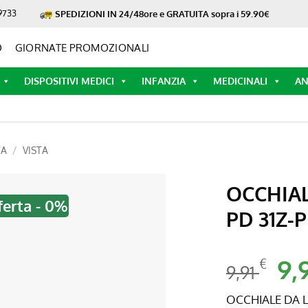
9733
SPEDIZIONI IN 24/48ore e GRATUITA sopra i 59.90€
O
GIORNATE PROMOZIONALI
DISPOSITIVI MEDICI
INFANZIA
MEDICINALI
AN
TA
/
VISTA
OCCHIAL
ferta - 0%
PD 31Z-
Il
9,
€
9,91
pre
ori
OCCHIALE DA L