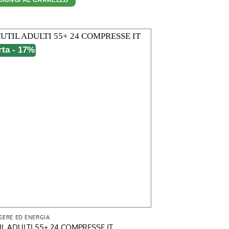
era:
è:
29,95 €.
20,78 €.
rta - 17%
SERE ED ENERGIA
IL ADULTI 55+ 24 COMPRESSE IT