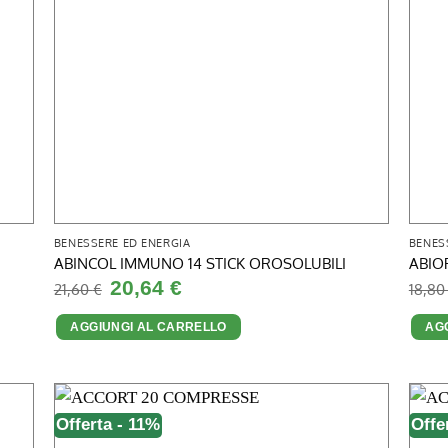
BENESSERE ED ENERGIA
BENES
ABINCOL IMMUNO 14 STICK OROSOLUBILI
ABIO
Il
Il
20,64
€
21,60
€
18,8
prezzo
prezzo
originale
attuale
era:
è:
AGGIUNGI AL CARRELLO
AG
21,60 €.
20,64 €.
Offerta - 11%
Offe