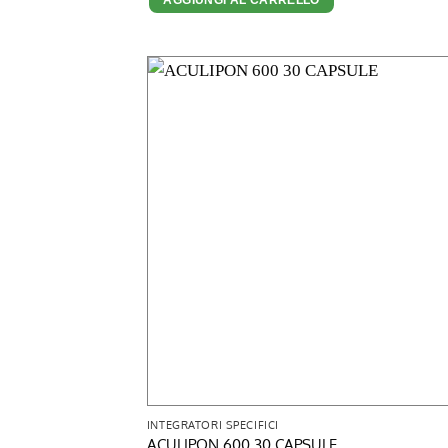
era:
è:
27,00 €.
24,00 €.
INTEGRATORI SPECIFICI
ACULIPON 600 30 CAPSULE