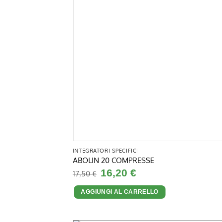
INTEGRATORI SPECIFICI
ABOLIN 20 COMPRESSE
Il
Il
16,20
€
17,50
€
prezzo
prezzo
originale
attuale
era:
è:
AGGIUNGI AL CARRELLO
17,50 €.
16,20 €.