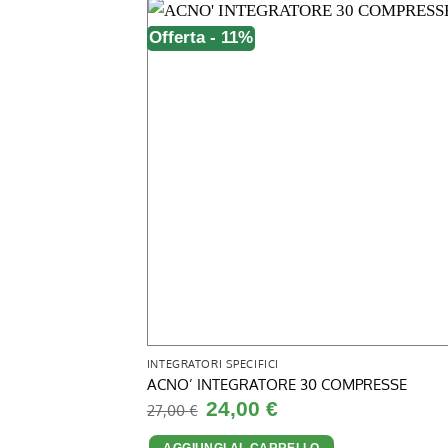
Offerta - 11%
INTEGRATORI SPECIFICI
ACNO’ INTEGRATORE 30 COMPRESSE
Il
Il
24,00
€
27,00
€
prezzo
prezzo
originale
attuale
AGGIUNGI AL CARRELLO