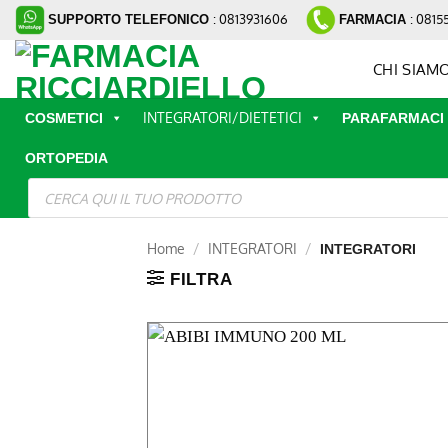
Salta
: 0813931606
: 0815
SUPPORTO TELEFONICO
FARMACIA
ai
contenuti
CHI SIAM
INTEGRATORI/DIETETICI
COSMETICI
PARAFARMACI
ORTOPEDIA
Ricerca
prodotti
Home
/
INTEGRATORI
/
INTEGRATORI
FILTRA