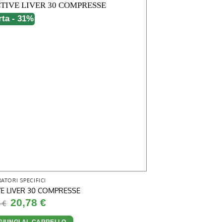
rta - 31%
ATORI SPECIFICI
VE LIVER 30 COMPRESSE
Il
Il
20,78
€
5
€
prezzo
prezzo
originale
attuale
GIUNGI AL CARRELLO