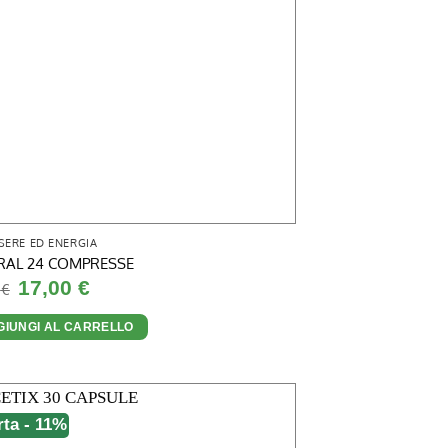
SERE ED ENERGIA
RAL 24 COMPRESSE
Il
Il
17,00
€
0
€
prezzo
prezzo
originale
attuale
era:
è:
GIUNGI AL CARRELLO
18,80 €.
17,00 €.
rta - 11%