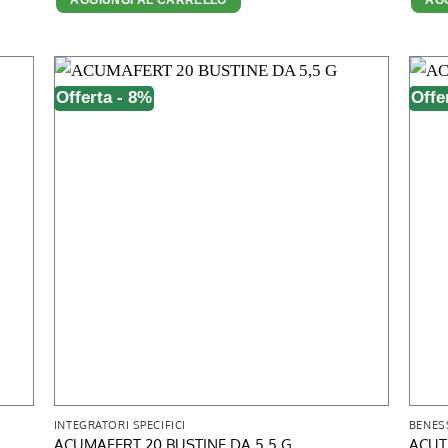
era:
è:
19,50 €.
16,90 €.
Offerta - 8%
Offe
INTEGRATORI SPECIFICI
BENES
ACUMAFERT 20 BUSTINE DA 5,5 G
ACUT