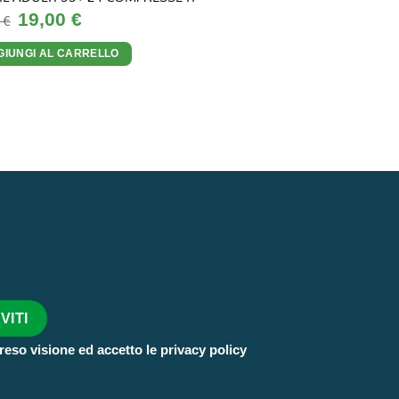
Il
Il
19,00
€
5
€
prezzo
prezzo
originale
attuale
era:
è:
GIUNGI AL CARRELLO
22,95 €.
19,00 €.
reso visione ed accetto le privacy policy