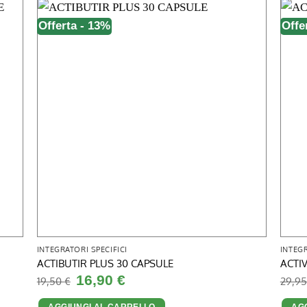
Offerta - 13%
Offe
INTEGRATORI SPECIFICI
INTEGR
ACTIBUTIR PLUS 30 CAPSULE
ACTI
Il
Il
16,90
€
19,50
€
29,9
prezzo
prezzo
originale
attuale
AGGIUNGI AL CARRELLO
AG