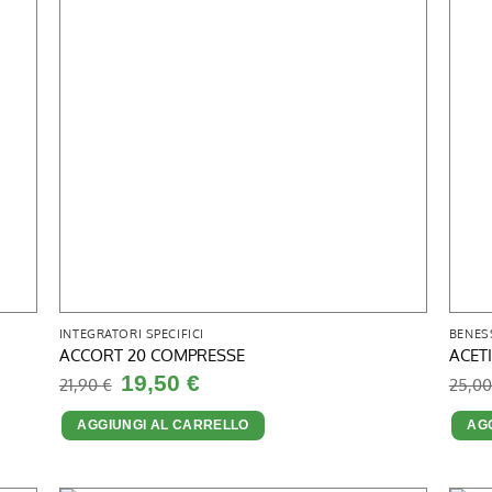
INTEGRATORI SPECIFICI
BENES
ACCORT 20 COMPRESSE
ACET
Il
Il
19,50
€
21,90
€
25,0
prezzo
prezzo
originale
attuale
era:
è:
AGGIUNGI AL CARRELLO
AG
21,90 €.
19,50 €.