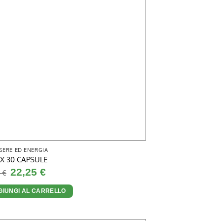
SERE ED ENERGIA
IX 30 CAPSULE
Il
Il
22,25
€
0
€
prezzo
prezzo
originale
attuale
era:
è:
GIUNGI AL CARRELLO
25,00 €.
22,25 €.