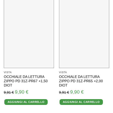
VISTA
VISTA
OCCHIALE DA LETTURA
OCCHIALE DA LETTURA
ZIPPO PD 31Z-PR67 +1,50
ZIPPO PD 31Z-PR65 +2,00
DIOT
DIOT
Il
Il
Il
Il
9,90
€
9,90
€
9,91
€
9,91
€
prezzo
prezzo
prezzo
prezzo
originale
attuale
originale
attuale
AGGIUNGI AL CARRELLO
AGGIUNGI AL CARRELLO
era:
è:
era:
è:
9,91 €.
9,90 €.
9,91 €.
9,90 €.