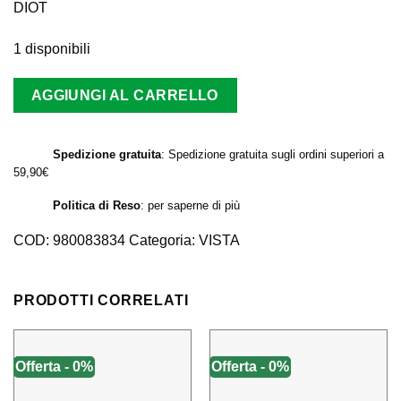
era:
è:
DIOT
9,91 €.
9,90 €.
1 disponibili
AGGIUNGI AL CARRELLO
Spedizione gratuita
: Spedizione gratuita sugli ordini superiori a
59,90€
Politica di Reso
:
per saperne di più
COD:
980083834
Categoria:
VISTA
PRODOTTI CORRELATI
Offerta - 0%
Offerta - 0%