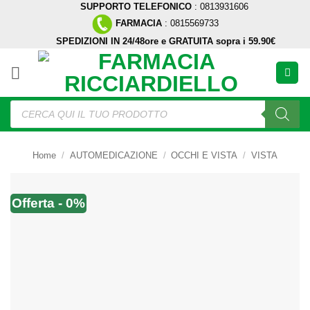
SUPPORTO TELEFONICO
: 0813931606
Salta
FARMACIA
: 0815569733
ai
SPEDIZIONI IN 24/48ore e GRATUITA sopra i 59.90€
contenuti
Ricerca
prodotti
Home
/
AUTOMEDICAZIONE
/
OCCHI E VISTA
/
VISTA
Offerta - 0%