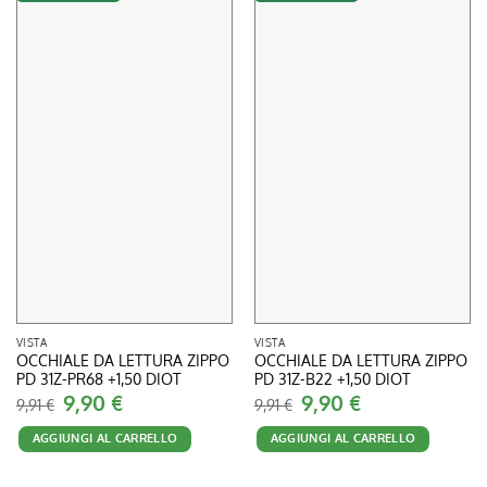
VISTA
VISTA
OCCHIALE DA LETTURA ZIPPO
OCCHIALE DA LETTURA ZIPPO
PD 31Z-PR68 +1,50 DIOT
PD 31Z-B22 +1,50 DIOT
Il
9,90
€
Il
Il
9,90
€
Il
9,91
€
9,91
€
prezzo
prezzo
prezzo
prezzo
originale
attuale
originale
attuale
AGGIUNGI AL CARRELLO
AGGIUNGI AL CARRELLO
era:
è:
era:
è:
9,91 €.
9,90 €.
9,91 €.
9,90 €.