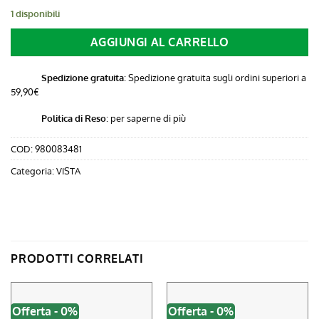
era:
è:
1 disponibili
9,91 €.
9,90 €.
AGGIUNGI AL CARRELLO
Spedizione gratuita
: Spedizione gratuita sugli ordini superiori a
59,90€
Politica di Reso
:
per saperne di più
COD:
980083481
Categoria:
VISTA
PRODOTTI CORRELATI
Offerta - 0%
Offerta - 0%