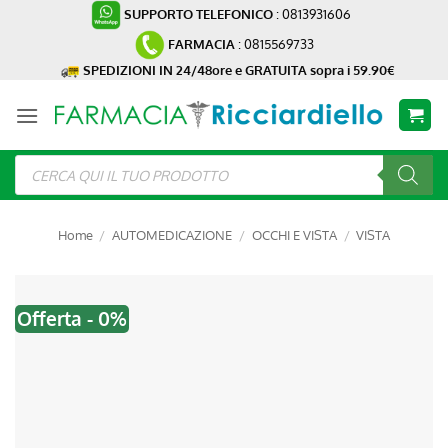
Salta
SUPPORTO TELEFONICO
: 0813931606
ai
FARMACIA
: 0815569733
contenuti
SPEDIZIONI IN 24/48ore e GRATUITA sopra i 59.90€
Ricerca
prodotti
Home
/
AUTOMEDICAZIONE
/
OCCHI E VISTA
/
VISTA
Offerta - 0%