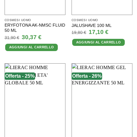
COSMESI UOMO
COSMESI UOMO
ERYFOTONA AK-NMSC FLUID
JALUSHAVE 100 ML
50 ML
Il
Il
17,10
€
19,80
€
prezzo
prezzo
Il
Il
30,37
€
31,90
€
originale
attuale
prezzo
prezzo
AGGIUNGI AL CARRELLO
era:
è:
originale
attuale
19,80 €.
17,10 €.
AGGIUNGI AL CARRELLO
era:
è:
31,90 €.
30,37 €.
Offerta - 25%
Offerta - 26%