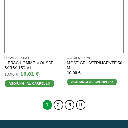
COSMESI UOMO
COSMESI UOMO
LIERAC HOMME MOUSSE
MOST GEL ASTRINGENTE 50
BARBA 150 ML
ML
Il
Il
10,01
€
16,00
€
13,90
€
prezzo
prezzo
originale
attuale
AGGIUNGI AL CARRELLO
AGGIUNGI AL CARRELLO
era:
è:
13,90 €.
10,01 €.
1
2
3