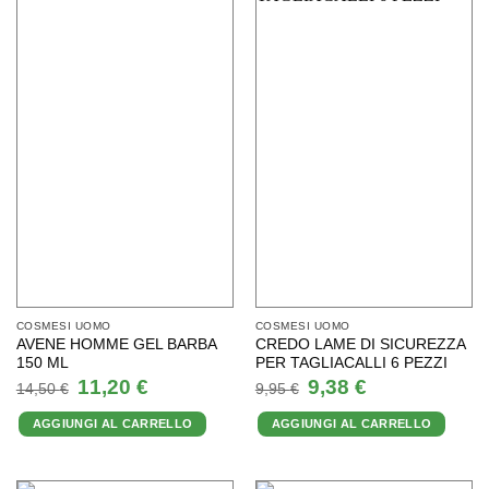
COSMESI UOMO
COSMESI UOMO
AVENE HOMME GEL BARBA
CREDO LAME DI SICUREZZA
150 ML
PER TAGLIACALLI 6 PEZZI
Il
Il
Il
Il
11,20
€
9,38
€
14,50
€
9,95
€
prezzo
prezzo
prezzo
prezzo
originale
attuale
originale
attuale
AGGIUNGI AL CARRELLO
AGGIUNGI AL CARRELLO
era:
è:
era:
è:
14,50 €.
11,20 €.
9,95 €.
9,38 €.