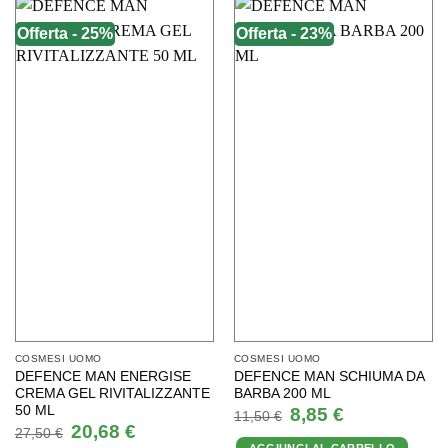
Offerta - 25%
Offerta - 23%
COSMESI UOMO
COSMESI UOMO
DEFENCE MAN ENERGISE
DEFENCE MAN SCHIUMA DA
CREMA GEL RIVITALIZZANTE
BARBA 200 ML
50 ML
Il
Il
8,85
€
11,50
€
prezzo
prezzo
Il
Il
20,68
€
27,50
€
originale
attuale
prezzo
prezzo
AGGIUNGI AL CARRELLO