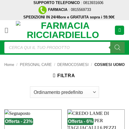
SUPPORTO TELEFONICO
: 0813931606
Salta
FARMACIA
: 0815569733
ai
SPEDIZIONI IN 24/48ore e GRATUITA sopra i 59.90€
contenuti
Ricerca
prodotti
Home
/
PERSONAL CARE
/
DERMOCOSMESI
/
COSMESI UOMO
FILTRA
Offerta - 23%
Offerta - 6%