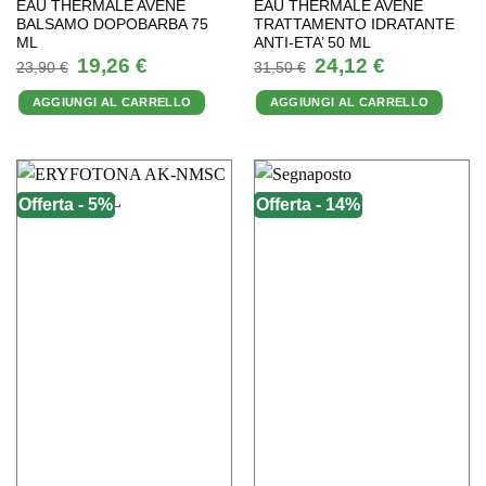
EAU THERMALE AVENE
EAU THERMALE AVENE
BALSAMO DOPOBARBA 75
TRATTAMENTO IDRATANTE
ML
ANTI-ETA’ 50 ML
Il
Il
Il
Il
19,26
€
24,12
€
23,90
€
31,50
€
prezzo
prezzo
prezzo
prezzo
originale
attuale
originale
attuale
AGGIUNGI AL CARRELLO
AGGIUNGI AL CARRELLO
era:
è:
era:
è:
23,90 €.
19,26 €.
31,50 €.
24,12 €.
Offerta - 5%
Offerta - 14%