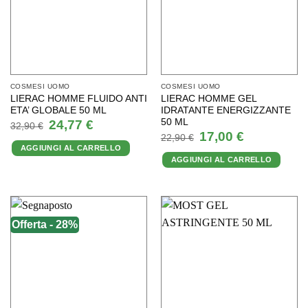
COSMESI UOMO
COSMESI UOMO
LIERAC HOMME FLUIDO ANTI
LIERAC HOMME GEL
ETA’ GLOBALE 50 ML
IDRATANTE ENERGIZZANTE
50 ML
Il
Il
24,77
€
32,90
€
prezzo
prezzo
Il
Il
17,00
€
22,90
€
originale
attuale
prezzo
prezzo
AGGIUNGI AL CARRELLO
era:
è:
originale
attuale
32,90 €.
24,77 €.
AGGIUNGI AL CARRELLO
era:
è:
22,90 €.
17,00 €.
Offerta - 28%