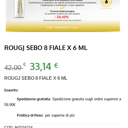
ROUGJ SEBO 8 FIALE X 6 ML
Il
33,14
Il
€
€
42,00
prezzo
prezzo
originale
attuale
ROUGJ SEBO 8 FIALE X 6 ML
era:
è:
Esaurito
42,00 €.
33,14 €.
Spedizione gratuita
: Spedizione gratuita sugli ordini superiori a
59,90€
Politica di Reso
:
per saperne di più
COD:
943216224