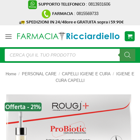
Salta
SUPPORTO TELEFONICO
: 0813931606
ai
FARMACIA
: 0815569733
contenuti
SPEDIZIONI IN 24/48ore e GRATUITA sopra i 59.90€
Ricerca
prodotti
Home
/
PERSONAL CARE
/
CAPELLI IGIENE E CURA
/
IGIENE E
CURA CAPELLI
Offerta - 21%