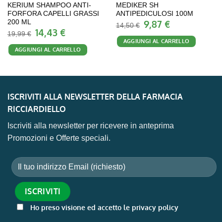
KERIUM SHAMPOO ANTI-
MEDIKER SH
FORFORA CAPELLI GRASSI
ANTIPEDICULOSI 100M
9,87
€
200 ML
Il
Il
14,50
€
prezzo
prezzo
14,43
€
Il
Il
19,99
€
originale
attuale
prezzo
prezzo
AGGIUNGI AL CARRELLO
era:
è:
originale
attuale
14,50 €.
9,87 €.
AGGIUNGI AL CARRELLO
era:
è:
19,99 €.
14,43 €.
ISCRIVITI ALLA NEWSLETTER DELLA FARMACIA
RICCIARDIELLO
Iscriviti alla newsletter per ricevere in anteprima
Promozioni e Offerte speciali.
Ho preso visione ed accetto le privacy policy