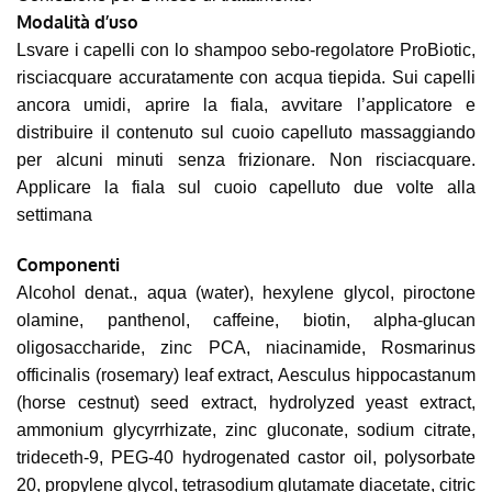
Modalità d’uso
Lsvare i capelli con lo shampoo sebo-regolatore ProBiotic,
risciacquare accuratamente con acqua tiepida. Sui capelli
ancora umidi, aprire la fiala, avvitare l’applicatore e
distribuire il contenuto sul cuoio capelluto massaggiando
per alcuni minuti senza frizionare. Non risciacquare.
Applicare la fiala sul cuoio capelluto due volte alla
settimana
Componenti
Alcohol denat., aqua (water), hexylene glycol, piroctone
olamine, panthenol, caffeine, biotin, alpha-glucan
oligosaccharide, zinc PCA, niacinamide, Rosmarinus
officinalis (rosemary) leaf extract, Aesculus hippocastanum
(horse cestnut) seed extract, hydrolyzed yeast extract,
ammonium glycyrrhizate, zinc gluconate, sodium citrate,
trideceth-9, PEG-40 hydrogenated castor oil, polysorbate
20, propylene glycol, tetrasodium glutamate diacetate, citric