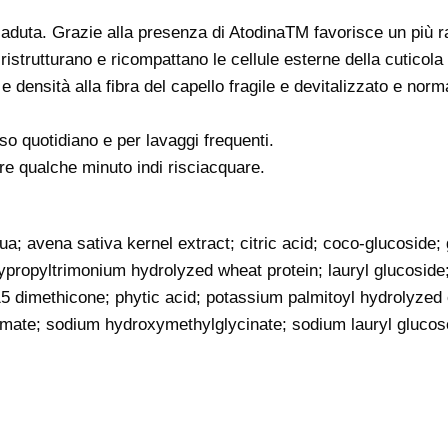
duta. Grazie alla presenza di AtodinaTM favorisce un più rapi
ristrutturano e ricompattano le cellule esterne della cuticola 
densità alla fibra del capello fragile e devitalizzato e norma
 uso quotidiano e per lavaggi frequenti.
ire qualche minuto indi risciacquare.
; avena sativa kernel extract; citric acid; coco-glucoside; g
ypropyltrimonium hydrolyzed wheat protein; lauryl glucoside;
5 dimethicone; phytic acid; potassium palmitoyl hydrolyzed 
ate; sodium hydroxymethylglycinate; sodium lauryl glucose