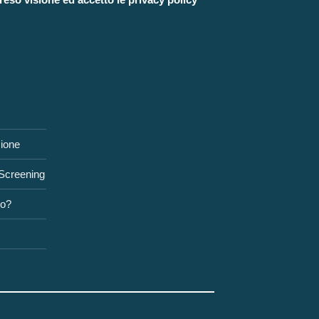
zione
 Screening
to?