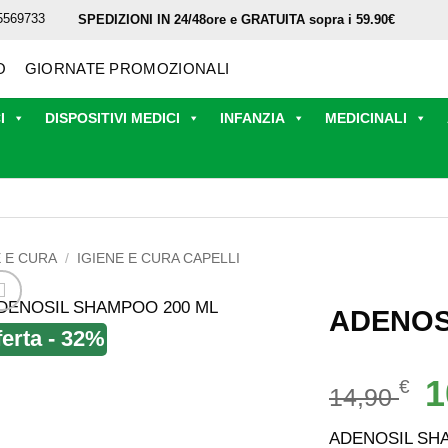
5569733
SPEDIZIONI IN 24/48ore e GRATUITA sopra i 59.90€
O
GIORNATE PROMOZIONALI
I
DISPOSITIVI MEDICI
INFANZIA
MEDICINALI
E E CURA
/
IGIENE E CURA CAPELLI
ADENOS
ferta - 32%
Il
1
€
14,90
p
or
ADENOSIL SH