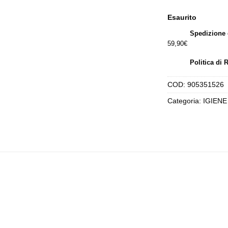
er
14
Esaurito
Spedizione 
59,90€
Politica di 
COD:
905351526
Categoria:
IGIENE