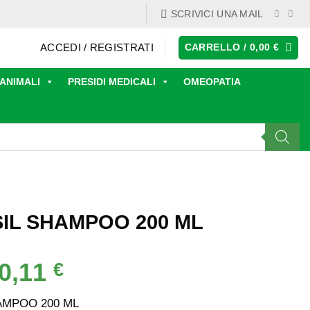
SCRIVICI UNA MAIL
ACCEDI / REGISTRATI
CARRELLO /
0,00
€
ANIMALI
PRESIDI MEDICALI
OMEOPATIA
IL SHAMPOO 200 ML
0,11
Il
€
rezzo
prezzo
iginale
attuale
AMPOO 200 ML