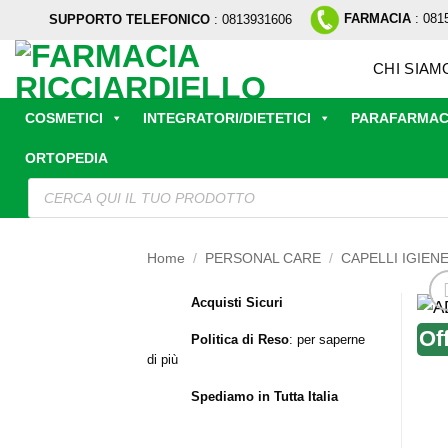
Salta
FARMACIA
: 081
SUPPORTO TELEFONICO
: 0813931606
ai
contenuti
CHI SIAM
COSMETICI
INTEGRATORI/DIETETICI
PARAFARMAC
ORTOPEDIA
Ricerca
prodotti
Home
/
PERSONAL CARE
/
CAPELLI IGIEN
Acquisti Sicuri
Of
Politica di Reso
:
per saperne
di più
Spediamo in Tutta Italia