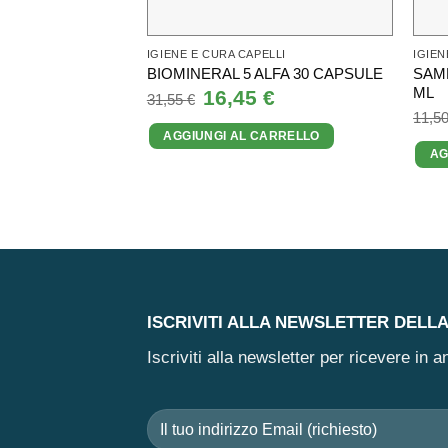
IGIENE E CURA CAPELLI
IGIEN
SAM
BIOMINERAL 5 ALFA 30 CAPSULE
ML
Il
16,45
€
Il
31,55
€
prezzo
prezzo
11,5
originale
attuale
AGGIUNGI AL CARRELLO
era:
è:
31,55 €.
16,45 €.
AG
ISCRIVITI ALLA NEWSLETTER DELL
Iscriviti alla newsletter per ricevere in