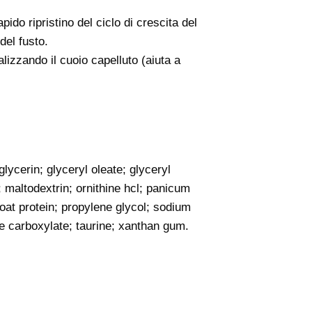
do ripristino del ciclo di crescita del
del fusto.
lizzando il cuoio capelluto (aiuta a
lycerin; glyceryl oleate; glyceryl
 maltodextrin; ornithine hcl; panicum
oat protein; propylene glycol; sodium
 carboxylate; taurine; xanthan gum.