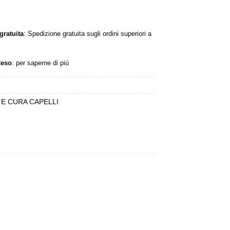
a:
è:
,90 €.
10,11 €.
gratuita
: Spedizione gratuita sugli ordini superiori a
Reso
:
per saperne di più
 E CURA CAPELLI