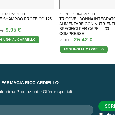
E E CURA CAPELLI
IGIENE E CURA CAPELLI
E SHAMPOO PROTEICO 125
TRICOVEL DONNA INTEGRAT
ALIMENTARE CON NUTRIENT
SPECIFICI PER CAPELLI 30
Il
9,95
€
Il
0
€
prezzo
prezzo
COMPRESSE
originale
attuale
Il
25,42
€
Il
29,10
€
GIUNGI AL CARRELLO
era:
è:
prezzo
prezzo
11,50 €.
9,95 €.
originale
attuale
AGGIUNGI AL CARRELLO
era:
è:
29,10 €.
25,42 €.
A FARMACIA RICCIARDIELLO
 anteprima Promozioni e Offerte speciali.
Ho p