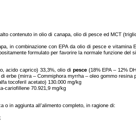
alto contenuto in olio di canapa, olio di pesce ed MCT (trigli
anapa, in combinazione con EPA da olio di pesce e vitamina E
appositamente formulato per favorire la normale funzione del
co, acido caprico) 33,3%, olio di
pesce
(18% EPA – 12% DHA) 
one di erbe (mirra – Commiphora myrrha – oleo gommo resina p
-alfa tocoferil acetato) 130.000 mg/kg
ta-cariofillene 70.921,9 mg/kg
a o in aggiunta all’alimento completo, in ragione di:
;