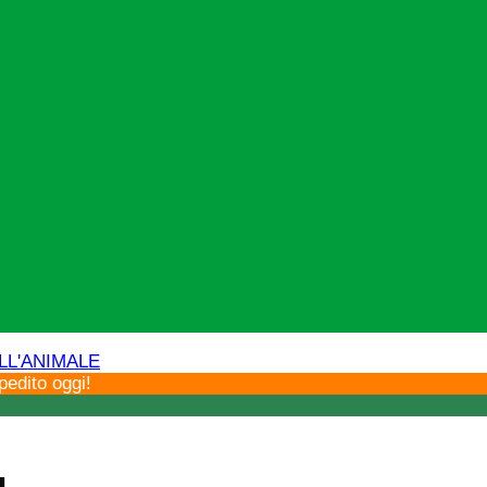
LL'ANIMALE
spedito oggi!