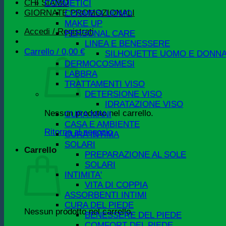
CHI SIAMO
COSMETICI
GIORNATE PROMOZIONALI
COSMESI UOMO
MAKE UP
Accedi / Registrati
PERSONAL CARE
LINEA E BENESSERE
Carrello /
0,00
€
SILHOUETTE UOMO E DONN
DERMOCOSMESI
LABBRA
TRATTAMENTI VISO
DETERSIONE VISO
IDRATAZIONE VISO
Nessun prodotto nel carrello.
CURA MANI
CASA E AMBIENTE
Ritorna al negozio
CURA INTIMA
SOLARI
Carrello
PREPARAZIONE AL SOLE
SOLARI
INTIMITA'
VITA DI COPPIA
ASSORBENTI INTIMI
CURA DEL PIEDE
Nessun prodotto nel carrello.
BENESSERE DEL PIEDE
COMFORT DEL PIEDE