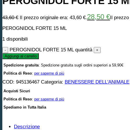
PEROGNIDOL FORTE 15 M
28,50
€
43,60
€
Il prezzo originale era: 43,60 €.
Il prezzo
PEROGNIDOL FORTE 15 ML
1 disponibili
PEROGNIDOL FORTE 15 ML quantità
Aggiungi al carrello
Spedizione gratuita
: Spedizione gratuita sugli ordini superiori a 59,90€
Politica di Reso
:
per saperne di più
COD:
945136467
Categoria:
BENESSERE DELL'ANIMALE
Acquisti Sicuri
Politica di Reso
:
per saperne di più
Spediamo in Tutta Italia
Descrizione