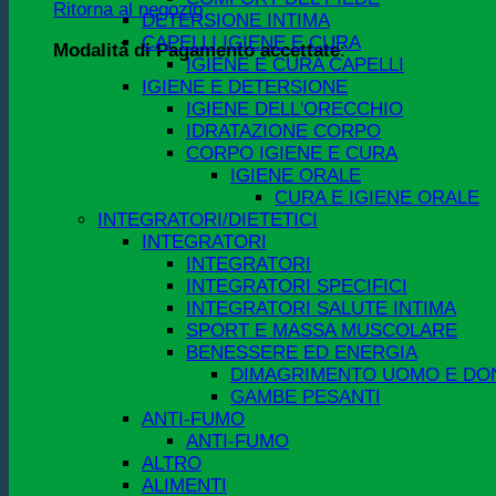
Ritorna al negozio
DETERSIONE INTIMA
CAPELLI IGIENE E CURA
Modalità di Pagamento accettate
:
IGIENE E CURA CAPELLI
IGIENE E DETERSIONE
IGIENE DELL'ORECCHIO
IDRATAZIONE CORPO
CORPO IGIENE E CURA
IGIENE ORALE
CURA E IGIENE ORALE
INTEGRATORI/DIETETICI
INTEGRATORI
INTEGRATORI
INTEGRATORI SPECIFICI
INTEGRATORI SALUTE INTIMA
SPORT E MASSA MUSCOLARE
BENESSERE ED ENERGIA
DIMAGRIMENTO UOMO E DO
GAMBE PESANTI
ANTI-FUMO
ANTI-FUMO
ALTRO
ALIMENTI