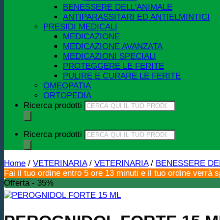
BENESSERE DELL'ANIMALE
ANTIPARASSITARI ED ANTIELMINTICI
PRESIDI MEDICALI
MEDICAZIONE
MEDICAZIONE AVANZATA
MEDICAZIONI SPECIALI
PROTEGGERE LE FERITE
PULIRE E CURARE LE FERITE
OMEOPATIA
ORTOPEDIA
Ricerca prodotti
Ricerca prodotti
Home
/
VETERINARIA
/
VETERINARIA
/
BENESSERE DE
Fai il tuo ordine entro 5 ore 13 minuti e il tuo ordine verrà 
Offerta - 35%