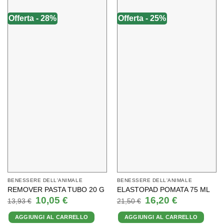
Offerta - 28%
Offerta - 25%
BENESSERE DELL'ANIMALE
BENESSERE DELL'ANIMALE
REMOVER PASTA TUBO 20 G
ELASTOPAD POMATA 75 ML
Il
Il
Il
Il
10,05
€
16,20
€
13,93
€
21,50
€
prezzo
prezzo
prezzo
prezzo
originale
attuale
originale
attuale
AGGIUNGI AL CARRELLO
AGGIUNGI AL CARRELLO
era:
è:
era:
è: