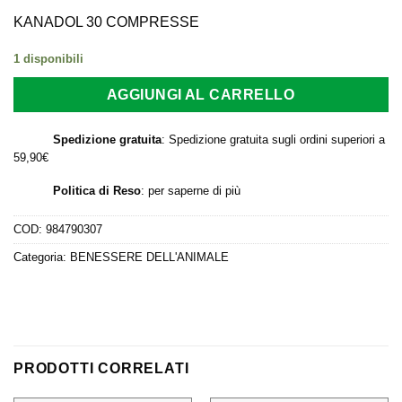
prezzo
prezzo
originale
attuale
KANADOL 30 COMPRESSE
era:
è:
1 disponibili
31,00 €.
26,00 €.
AGGIUNGI AL CARRELLO
Spedizione gratuita
: Spedizione gratuita sugli ordini superiori a
59,90€
Politica di Reso
:
per saperne di più
COD:
984790307
Categoria:
BENESSERE DELL'ANIMALE
PRODOTTI CORRELATI