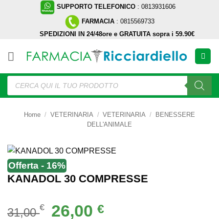
Salta
SUPPORTO TELEFONICO
: 0813931606
ai
FARMACIA
: 0815569733
contenuti
SPEDIZIONI IN 24/48ore e GRATUITA sopra i 59.90€
Ricerca
prodotti
Home
/
VETERINARIA
/
VETERINARIA
/
BENESSERE
DELL'ANIMALE
Offerta - 16%
KANADOL 30 COMPRESSE
Il
Il
26,00
€
€
31,00