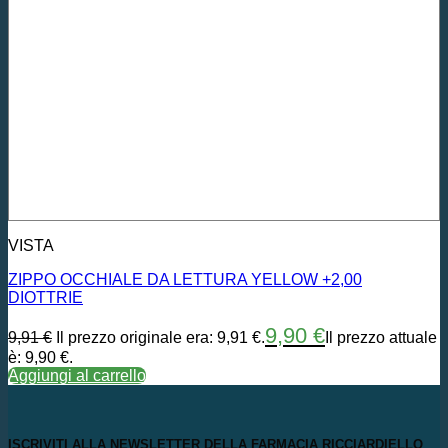
VISTA
ZIPPO OCCHIALE DA LETTURA YELLOW +2,00
DIOTTRIE
9,90
€
9,91
€
Il prezzo originale era: 9,91 €.
Il prezzo attuale
è: 9,90 €.
Aggiungi al carrello
ISCRIVITI ALLA NEWSLETTER DELLA FARMACIA RICCIARDIELLO