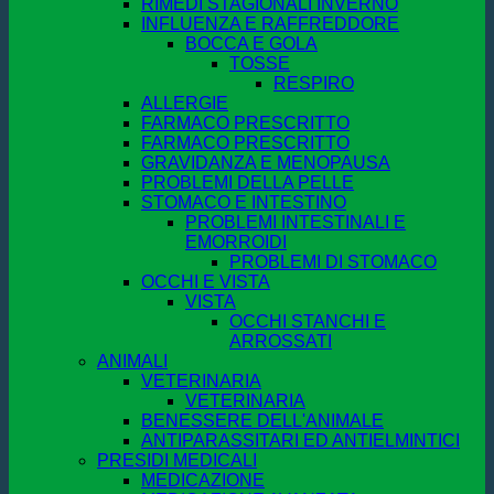
RIMEDI STAGIONALI INVERNO
INFLUENZA E RAFFREDDORE
BOCCA E GOLA
TOSSE
RESPIRO
ALLERGIE
FARMACO PRESCRITTO
FARMACO PRESCRITTO
GRAVIDANZA E MENOPAUSA
PROBLEMI DELLA PELLE
STOMACO E INTESTINO
PROBLEMI INTESTINALI E
EMORROIDI
PROBLEMI DI STOMACO
OCCHI E VISTA
VISTA
OCCHI STANCHI E
ARROSSATI
ANIMALI
VETERINARIA
VETERINARIA
BENESSERE DELL'ANIMALE
ANTIPARASSITARI ED ANTIELMINTICI
PRESIDI MEDICALI
MEDICAZIONE