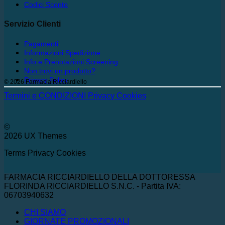
Codici Sconto
Servizio Clienti
Pagamenti
Informazioni Spedizione
Info e Prenotazioni Screening
Non trovi un prodotto?
Privacy Policy
© 2026 Farmacia Ricciardiello
Termini e CONDIZIONI
Privacy
Cookies
©
2026 UX Themes
Terms
Privacy
Cookies
FARMACIA RICCIARDIELLO DELLA DOTTORESSA
FLORINDA RICCIARDIELLO S.N.C. - Partita IVA:
06703940632
CHI SIAMO
GIORNATE PROMOZIONALI