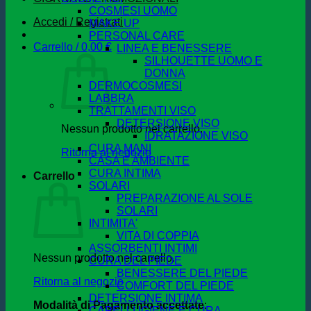
COSMESI UOMO
Accedi / Registrati
MAKE UP
PERSONAL CARE
Carrello /
0,00
€
LINEA E BENESSERE
SILHOUETTE UOMO E
DONNA
DERMOCOSMESI
LABBRA
TRATTAMENTI VISO
DETERSIONE VISO
Nessun prodotto nel carrello.
IDRATAZIONE VISO
CURA MANI
Ritorna al negozio
CASA E AMBIENTE
CURA INTIMA
Carrello
SOLARI
PREPARAZIONE AL SOLE
SOLARI
INTIMITA'
VITA DI COPPIA
ASSORBENTI INTIMI
Nessun prodotto nel carrello.
CURA DEL PIEDE
BENESSERE DEL PIEDE
Ritorna al negozio
COMFORT DEL PIEDE
DETERSIONE INTIMA
Modalità di Pagamento accettate
:
CAPELLI IGIENE E CURA