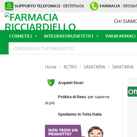
Salta
SUPPORTO TELEFONICO
: 0813931606
FARMACIA
: 081556
ai
contenuti
CHI SIAM
COSMETICI
INTEGRATORI/DIETETICI
PARAFARMACI
Ricerca
prodotti
Home
/
ALTRO
/
SANITARIA
/
SANITARIA
Acquisti Sicuri
Of
Politica di Reso
:
per saperne
di più
Spediamo in Tutta Italia