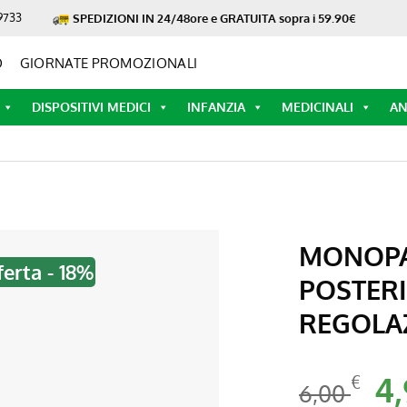
9733
SPEDIZIONI IN 24/48ore e GRATUITA sopra i 59.90€
O
GIORNATE PROMOZIONALI
DISPOSITIVI MEDICI
INFANZIA
MEDICINALI
AN
MONOPA
ferta - 18%
POSTERI
REGOLA
Il
4
€
6,00
pr