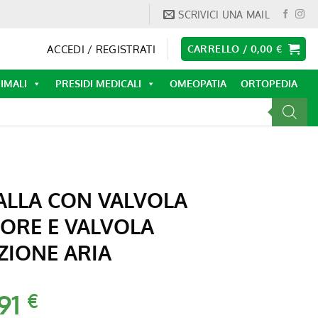
SCRIVICI UNA MAIL
ACCEDI / REGISTRATI
CARRELLO /
0,00
€
IMALI
PRESIDI MEDICALI
OMEOPATIA
ORTOPEDIA
LLA CON VALVOLA
ORE E VALVOLA
ZIONE ARIA
,91
Il
€
ezzo
prezzo