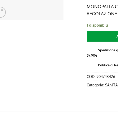
ori
MONOPALLA CO
era
REGOLAZIONE 
6,0
1 disponibili
Spedizione g
59,90€
Politica di R
COD:
904743426
Categoria:
SANITA