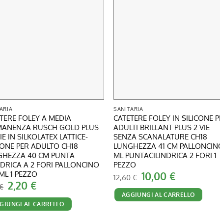
ARIA
SANITARIA
TERE FOLEY A MEDIA
CATETERE FOLEY IN SILICONE 
MANENZA RUSCH GOLD PLUS
ADULTI BRILLANT PLUS 2 VIE
VIE IN SILKOLATEX LATTICE-
SENZA SCANALATURE CH18
CONE PER ADULTO CH18
LUNGHEZZA 41 CM PALLONCIN
GHEZZA 40 CM PUNTA
ML PUNTACILINDRICA 2 FORI 1
NDRICA A 2 FORI PALLONCINO
PEZZO
 ML 1 PEZZO
Il
Il
10,00
€
12,60
€
prezzo
prezzo
Il
Il
2,20
€
€
originale
attuale
prezzo
prezzo
AGGIUNGI AL CARRELLO
era:
è:
originale
attuale
12,60 €.
10,00 €.
GIUNGI AL CARRELLO
era:
è:
2,62 €.
2,20 €.