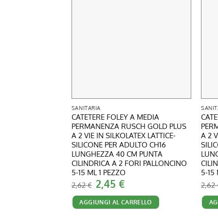
SANITARIA
SANIT
CATETERE FOLEY A MEDIA
CATE
PERMANENZA RUSCH GOLD PLUS
PER
A 2 VIE IN SILKOLATEX LATTICE-
A 2 
SILICONE PER ADULTO CH16
SILI
LUNGHEZZA 40 CM PUNTA
LUN
CILINDRICA A 2 FORI PALLONCINO
CILI
5-15 ML 1 PEZZO
5-15
Il
Il
2,45
€
2,62
€
2,62
prezzo
prezzo
originale
attuale
AGGIUNGI AL CARRELLO
AG
era:
è:
2,62 €.
2,45 €.