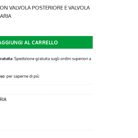
ginale
attuale
N VALVOLA POSTERIORE E VALVOLA
:
è:
ARIA
0 €.
4,91 €.
AGGIUNGI AL CARRELLO
ratuita
: Spedizione gratuita sugli ordini superiori a
eso
:
per saperne di più
RIA