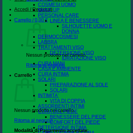
COSMESI UOMO
Accedi / Registrati
MAKE UP
PERSONAL CARE
Carrello /
0,00
€
LINEA E BENESSERE
SILHOUETTE UOMO E
DONNA
DERMOCOSMESI
LABBRA
TRATTAMENTI VISO
DETERSIONE VISO
Nessun prodotto nel carrello.
IDRATAZIONE VISO
CURA MANI
Ritorna al negozio
CASA E AMBIENTE
CURA INTIMA
Carrello
SOLARI
PREPARAZIONE AL SOLE
SOLARI
INTIMITA'
VITA DI COPPIA
ASSORBENTI INTIMI
Nessun prodotto nel carrello.
CURA DEL PIEDE
BENESSERE DEL PIEDE
Ritorna al negozio
COMFORT DEL PIEDE
DETERSIONE INTIMA
Modalità di Pagamento accettate
:
CAPELLI IGIENE E CURA