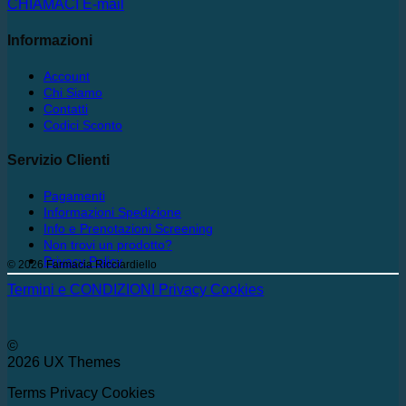
CHIAMACI
E-mail
Informazioni
Account
Chi Siamo
Contatti
Codici Sconto
Servizio Clienti
Pagamenti
Informazioni Spedizione
Info e Prenotazioni Screening
Non trovi un prodotto?
Privacy Policy
© 2026 Farmacia Ricciardiello
Termini e CONDIZIONI
Privacy
Cookies
©
2026 UX Themes
Terms
Privacy
Cookies