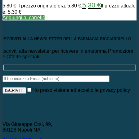
5,30
€
5,80
€
Il prezzo originale era: 5,80 €.
Il prezzo attuale
è: 5,30 €.
Aggiungi al carrello
ISCRIVITI ALLA NEWSLETTER DELLA FARMACIA RICCIARDIELLO
Iscriviti alla newsletter per ricevere in anteprima Promozioni
e Offerte speciali.
Ho preso visione ed accetto le privacy policy
Via Giuseppe Orsi, 99,
80128 Napoli NA