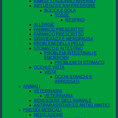
RIMEDI STAGIONALI INVERNO
INFLUENZA E RAFFREDDORE
BOCCA E GOLA
TOSSE
RESPIRO
ALLERGIE
FARMACO PRESCRITTO
FARMACO PRESCRITTO
GRAVIDANZA E MENOPAUSA
PROBLEMI DELLA PELLE
STOMACO E INTESTINO
PROBLEMI INTESTINALI E
EMORROIDI
PROBLEMI DI STOMACO
OCCHI E VISTA
VISTA
OCCHI STANCHI E
ARROSSATI
ANIMALI
VETERINARIA
VETERINARIA
BENESSERE DELL'ANIMALE
ANTIPARASSITARI ED ANTIELMINTICI
PRESIDI MEDICALI
MEDICAZIONE