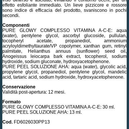
effetto esfoliante immediato. Un lieve pizzicore e rossore
sono indice di efficacia del prodotto, svaniscono in pochi
secondi.
Componenti
PURE GLOWY COMPLESSO VITAMINA A-C-E: aqua
(water), pentylene glycol, ascorbyl glucoside, pullulan,
tocopheryl acetate, propanediol, ammonium
acryloyldimethyltaurate/VP copolymer, xanthan gum, retinyl
palmitate, Helianthus annuus (sunflower) seed oil,
Anogeissus leiocarpa bark extract, tocopherol, sodium
hydroxide, sodium gluconate, hydroxyacetophenone.
PURE PEEL SOLUZIONE AHA: aqua (water), glycolic acid,
propylene glycol, propanediol, pentylene glycol, mandelic
acid, tartaric acid, sodium hydroxide, hydroxyacetophenone.
Conservazione
Validità post-apertura: 12 mesi.
Formato
PURE GLOWY COMPLESSO VITAMINA A-C-E: 30 ml.
PURE PEEL SOLUZIONE AHA: 13 ml.
Cod.
FD6026030PP13