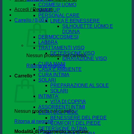
COSMESI UOMO
Accedi / Registrati
MAKE UP
PERSONAL CARE
Carrello /
0,00
€
LINEA E BENESSERE
SILHOUETTE UOMO E
DONNA
DERMOCOSMESI
LABBRA
TRATTAMENTI VISO
DETERSIONE VISO
Nessun prodotto nel carrello.
IDRATAZIONE VISO
CURA MANI
Ritorna al negozio
CASA E AMBIENTE
CURA INTIMA
Carrello
SOLARI
PREPARAZIONE AL SOLE
SOLARI
INTIMITA'
VITA DI COPPIA
ASSORBENTI INTIMI
Nessun prodotto nel carrello.
CURA DEL PIEDE
BENESSERE DEL PIEDE
Ritorna al negozio
COMFORT DEL PIEDE
DETERSIONE INTIMA
Modalità di Pagamento accettate
:
CAPELLI IGIENE E CURA