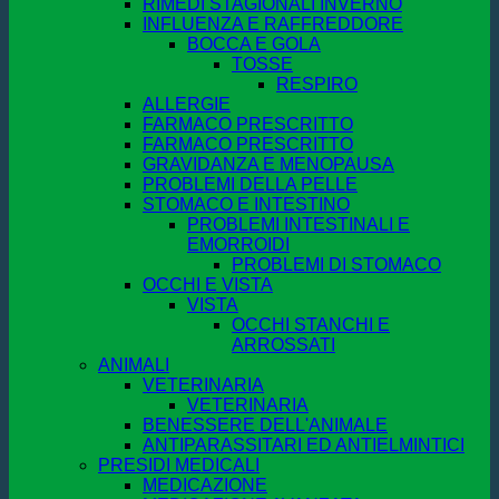
RIMEDI STAGIONALI INVERNO
INFLUENZA E RAFFREDDORE
BOCCA E GOLA
TOSSE
RESPIRO
ALLERGIE
FARMACO PRESCRITTO
FARMACO PRESCRITTO
GRAVIDANZA E MENOPAUSA
PROBLEMI DELLA PELLE
STOMACO E INTESTINO
PROBLEMI INTESTINALI E
EMORROIDI
PROBLEMI DI STOMACO
OCCHI E VISTA
VISTA
OCCHI STANCHI E
ARROSSATI
ANIMALI
VETERINARIA
VETERINARIA
BENESSERE DELL'ANIMALE
ANTIPARASSITARI ED ANTIELMINTICI
PRESIDI MEDICALI
MEDICAZIONE