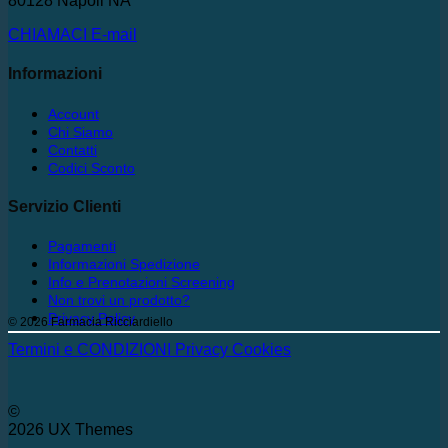
80128 Napoli NA
CHIAMACI
E-mail
Informazioni
Account
Chi Siamo
Contatti
Codici Sconto
Servizio Clienti
Pagamenti
Informazioni Spedizione
Info e Prenotazioni Screening
Non trovi un prodotto?
Privacy Policy
© 2026 Farmacia Ricciardiello
Termini e CONDIZIONI
Privacy
Cookies
©
2026 UX Themes