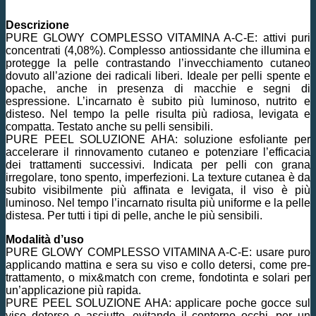
Descrizione
PURE GLOWY COMPLESSO VITAMINA A-C-E: attivi puri
concentrati (4,08%). Complesso antiossidante che illumina e
protegge la pelle contrastando l’invecchiamento cutaneo
dovuto all’azione dei radicali liberi. Ideale per pelli spente e
opache, anche in presenza di macchie e segni di
espressione. L’incarnato è subito più luminoso, nutrito e
disteso. Nel tempo la pelle risulta più radiosa, levigata e
compatta. Testato anche su pelli sensibili.
PURE PEEL SOLUZIONE AHA: soluzione esfoliante per
accelerare il rinnovamento cutaneo e potenziare l’efficacia
dei trattamenti successivi. Indicata per pelli con grana
irregolare, tono spento, imperfezioni. La texture cutanea è da
subito visibilmente più affinata e levigata, il viso è più
luminoso. Nel tempo l’incarnato risulta più uniforme e la pelle
distesa. Per tutti i tipi di pelle, anche le più sensibili.
Modalità d’uso
PURE GLOWY COMPLESSO VITAMINA A-C-E: usare puro
applicando mattina e sera su viso e collo detersi, come pre-
trattamento, o mix&match con creme, fondotinta e solari per
un’applicazione più rapida.
PURE PEEL SOLUZIONE AHA: applicare poche gocce sul
viso deterso e asciutto, evitando il contorno occhi, per un