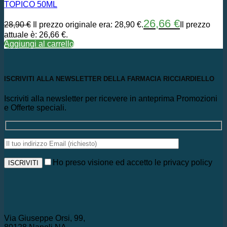
TOPICO 50ML
26,66
€
28,90
€
Il prezzo originale era: 28,90 €.
Il prezzo
attuale è: 26,66 €.
Aggiungi al carrello
ISCRIVITI ALLA NEWSLETTER DELLA FARMACIA RICCIARDIELLO
Iscriviti alla newsletter per ricevere in anteprima Promozioni
e Offerte speciali.
Ho preso visione ed accetto le privacy policy
Via Giuseppe Orsi, 99,