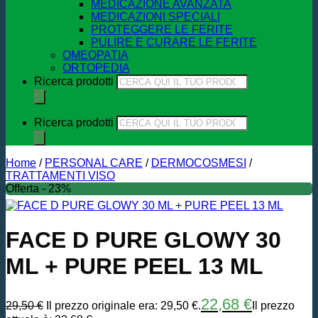
MEDICAZIONE AVANZATA
MEDICAZIONI SPECIALI
PROTEGGERE LE FERITE
PULIRE E CURARE LE FERITE
OMEOPATIA
ORTOPEDIA
Ricerca prodotti
Ricerca prodotti
Home
/
PERSONAL CARE
/
DERMOCOSMESI
/
TRATTAMENTI VISO
Offerta - 23%
FACE D PURE GLOWY 30
ML + PURE PEEL 13 ML
22,68
€
29,50
€
Il prezzo originale era: 29,50 €.
Il prezzo