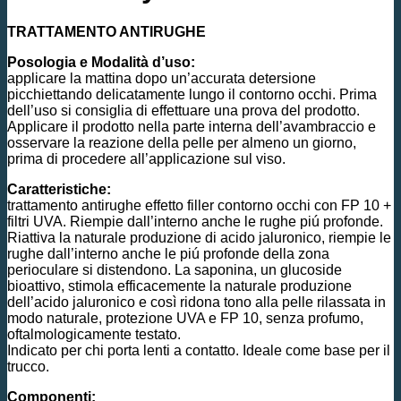
TRATTAMENTO ANTIRUGHE
Posologia e Modalità d’uso:
applicare la mattina dopo un’accurata detersione
picchiettando delicatamente lungo il contorno occhi. Prima
dell’uso si consiglia di effettuare una prova del prodotto.
Applicare il prodotto nella parte interna dell’avambraccio e
osservare la reazione della pelle per almeno un giorno,
prima di procedere all’applicazione sul viso.
Caratteristiche:
trattamento antirughe effetto filler contorno occhi con FP 10 +
filtri UVA. Riempie dall’interno anche le rughe piú profonde.
Riattiva la naturale produzione di acido jaluronico, riempie le
rughe dall’interno anche le piú profonde della zona
perioculare si distendono. La saponina, un glucoside
bioattivo, stimola efficacemente la naturale produzione
dell’acido jaluronico e così ridona tono alla pelle rilassata in
modo naturale, protezione UVA e FP 10, senza profumo,
oftalmologicamente testato.
Indicato per chi porta lenti a contatto. Ideale come base per il
trucco.
Componenti: