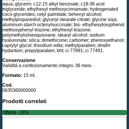
aqua; glycerin; c12-15 alkyl benzoate; c18-36 acid
triglyceride; ethylhexyl methoxycinnamate; hydrogenated
coco-glycerides; cetyl palmitate; behenyl alcohol;
methylpropanediol; glyceryl stearate citrate; glycine soja;
aluminum starch octenylsuccinate; bis- ethylhexyloxyphenol
methoxyphenyl triazine; ethylhexyl triazone;
polymethylsilsesquioxane; stearyl alcohol; sodium
hyaluronate; silica; dimethicone; carbomer; phenoxyethanol;
caprylyl glycol; trisodium edta; methylparaben; dmdm
hydantoin; propylparaben; bht; ci 77891; ci 77491.
Conservazione
Validità a confezionamento integro: 36 mesi.
Formato:
15 ml.
Cod.
0635360000000
Prodotti correlati
Offerta - 24%