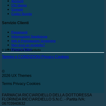
Account
Chi Siamo
Contatti
Codici Sconto
Servizio Clienti
Pagamenti
Informazioni Spedizione
Info e Prenotazioni Screening
Non trovi un prodotto?
Privacy Policy
© 2026 Farmacia Ricciardiello
Termini e CONDIZIONI
Privacy
Cookies
©
2026 UX Themes
Terms
Privacy
Cookies
FARMACIA RICCIARDIELLO DELLA DOTTORESSA
FLORINDA RICCIARDIELLO S.N.C. - Partita IVA:
06703940632