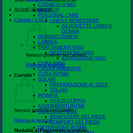
COSMESI UOMO
Accedi / Registrati
MAKE UP
PERSONAL CARE
Carrello /
0,00
€
LINEA E BENESSERE
SILHOUETTE UOMO E
DONNA
DERMOCOSMESI
LABBRA
TRATTAMENTI VISO
DETERSIONE VISO
Nessun prodotto nel carrello.
IDRATAZIONE VISO
CURA MANI
Ritorna al negozio
CASA E AMBIENTE
CURA INTIMA
Carrello
SOLARI
PREPARAZIONE AL SOLE
SOLARI
INTIMITA'
VITA DI COPPIA
ASSORBENTI INTIMI
Nessun prodotto nel carrello.
CURA DEL PIEDE
BENESSERE DEL PIEDE
Ritorna al negozio
COMFORT DEL PIEDE
DETERSIONE INTIMA
Modalità di Pagamento accettate
:
CAPELLI IGIENE E CURA