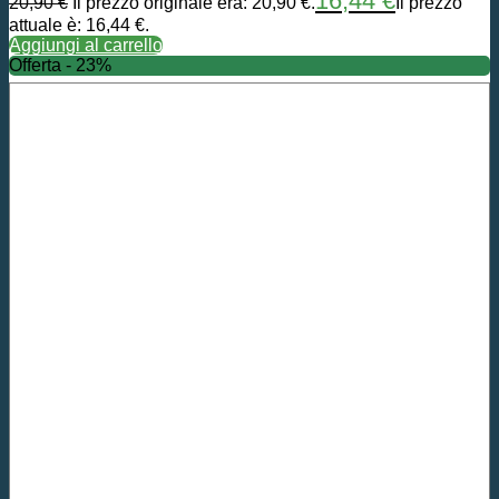
16,44
€
20,90
€
Il prezzo originale era: 20,90 €.
Il prezzo
attuale è: 16,44 €.
Aggiungi al carrello
Offerta - 23%