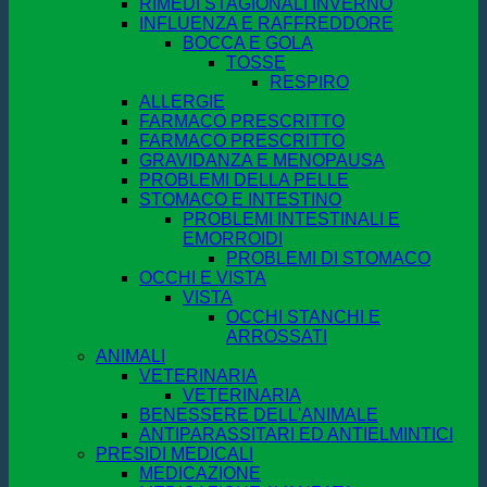
RIMEDI STAGIONALI INVERNO
INFLUENZA E RAFFREDDORE
BOCCA E GOLA
TOSSE
RESPIRO
ALLERGIE
FARMACO PRESCRITTO
FARMACO PRESCRITTO
GRAVIDANZA E MENOPAUSA
PROBLEMI DELLA PELLE
STOMACO E INTESTINO
PROBLEMI INTESTINALI E
EMORROIDI
PROBLEMI DI STOMACO
OCCHI E VISTA
VISTA
OCCHI STANCHI E
ARROSSATI
ANIMALI
VETERINARIA
VETERINARIA
BENESSERE DELL'ANIMALE
ANTIPARASSITARI ED ANTIELMINTICI
PRESIDI MEDICALI
MEDICAZIONE