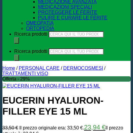
MEDICAZIONE AVANZATA
MEDICAZIONI SPECIALI
PROTEGGERE LE FERITE
PULIRE E CURARE LE FERITE
OMEOPATIA
ORTOPEDIA
Ricerca prodotti
Ricerca prodotti
Home
/
PERSONAL CARE
/
DERMOCOSMESI
/
TRATTAMENTI VISO
Offerta - 29%
EUCERIN HYALURON-
FILLER EYE 15 ML
23,94
€
33,50
€
Il prezzo originale era: 33,50 €.
Il prezzo