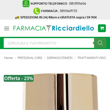
Salta
SUPPORTO TELEFONICO
: 0813931606
ai
FARMACIA
: 0815569733
contenuti
SPEDIZIONI IN 24/48ore e GRATUITA sopra i 59.90€
Ricerca
prodotti
Home
/
PERSONAL CARE
/
DERMOCOSMESI
/
TRATTAMENTI VISO
Offerta - 23%