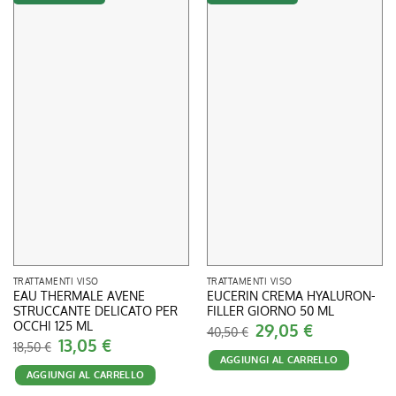
TRATTAMENTI VISO
TRATTAMENTI VISO
EAU THERMALE AVENE
EUCERIN CREMA HYALURON-
STRUCCANTE DELICATO PER
FILLER GIORNO 50 ML
OCCHI 125 ML
Il
29,05
€
Il
40,50
€
prezzo
prezzo
Il
13,05
€
Il
18,50
€
originale
attuale
prezzo
prezzo
AGGIUNGI AL CARRELLO
era:
è:
originale
attuale
40,50 €.
29,05 €.
AGGIUNGI AL CARRELLO
era:
è:
18,50 €.
13,05 €.