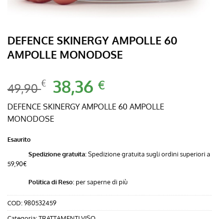
DEFENCE SKINERGY AMPOLLE 60
AMPOLLE MONODOSE
Il
38,36
Il
€
€
49,90
prezzo
prezzo
originale
attuale
DEFENCE SKINERGY AMPOLLE 60 AMPOLLE
era:
è:
MONODOSE
49,90 €.
38,36 €.
Esaurito
Spedizione gratuita
: Spedizione gratuita sugli ordini superiori a
59,90€
Politica di Reso
:
per saperne di più
COD:
980532459
Categoria:
TRATTAMENTI VISO