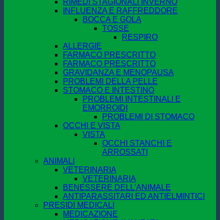
RIMEDI STAGIONALI INVERNO
INFLUENZA E RAFFREDDORE
BOCCA E GOLA
TOSSE
RESPIRO
ALLERGIE
FARMACO PRESCRITTO
FARMACO PRESCRITTO
GRAVIDANZA E MENOPAUSA
PROBLEMI DELLA PELLE
STOMACO E INTESTINO
PROBLEMI INTESTINALI E
EMORROIDI
PROBLEMI DI STOMACO
OCCHI E VISTA
VISTA
OCCHI STANCHI E
ARROSSATI
ANIMALI
VETERINARIA
VETERINARIA
BENESSERE DELL'ANIMALE
ANTIPARASSITARI ED ANTIELMINTICI
PRESIDI MEDICALI
MEDICAZIONE