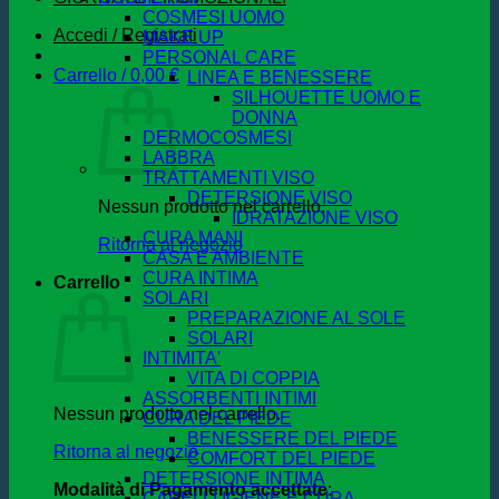
COSMESI UOMO
Accedi / Registrati
MAKE UP
PERSONAL CARE
Carrello /
0,00
€
LINEA E BENESSERE
SILHOUETTE UOMO E
DONNA
DERMOCOSMESI
LABBRA
TRATTAMENTI VISO
DETERSIONE VISO
Nessun prodotto nel carrello.
IDRATAZIONE VISO
CURA MANI
Ritorna al negozio
CASA E AMBIENTE
CURA INTIMA
Carrello
SOLARI
PREPARAZIONE AL SOLE
SOLARI
INTIMITA'
VITA DI COPPIA
ASSORBENTI INTIMI
Nessun prodotto nel carrello.
CURA DEL PIEDE
BENESSERE DEL PIEDE
Ritorna al negozio
COMFORT DEL PIEDE
DETERSIONE INTIMA
Modalità di Pagamento accettate
:
CAPELLI IGIENE E CURA