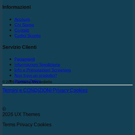
Informazioni
Account
Chi Siamo
Contatti
Codici Sconto
Servizio Clienti
Pagamenti
Informazioni Spedizione
Info e Prenotazioni Screening
Non trovi un prodotto?
Privacy Policy
© 2026 Farmacia Ricciardiello
Termini e CONDIZIONI
Privacy
Cookies
©
2026 UX Themes
Terms
Privacy
Cookies