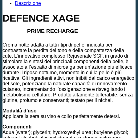
Descrizione
DEFENCE XAGE
PRIME RECHARGE
Crema notte adatta a tutti i tipi di pelle, indicata per
contrastare la perdita del tono e della compattezza della
cute. L’innovativo complesso Rejuvenate SGF, in grado di
stimolare la sintesi dei principali componenti della pelle, è
associato all’estratto di microalga per un’azione più efficace
durante il riposo notturno, momento in cui la pelle è più
ricettiva. Gli ingredienti attivi, non inibiti dal carico energetico
del sole, potenziano la naturale capacità di rinnovamento
cutaneo, incrementando l’ossigenazione e risvegliando il
metabolismo cellulare. Prodotto altamente tollerabile, senza
glutine, profumo e conservanti; testato per il nichel.
Modalità d’uso
Applicare la sera su viso e collo perfettamente detersi.
Componenti
Aqua (water); glycerin; hydroxyethyl urea; butylene glycol;
cetearyl alcohol; glyceryl stearate; cyclopentasiloxane;