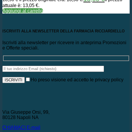
attuale è: 13,05 €.
Aggiungi al carrello
ISCRIVITI ALLA NEWSLETTER DELLA FARMACIA RICCIARDIELLO
Iscriviti alla newsletter per ricevere in anteprima Promozioni
e Offerte speciali.
Ho preso visione ed accetto le privacy policy
Via Giuseppe Orsi, 99,
80128 Napoli NA
CHIAMACI
E-mail