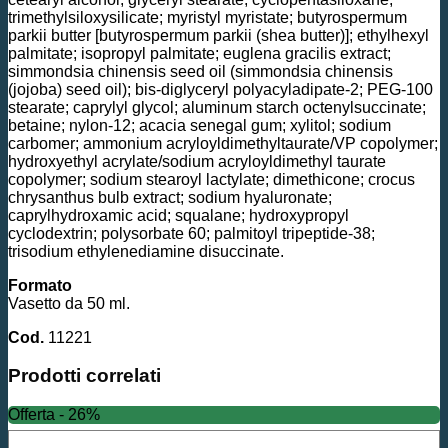
trimethylsiloxysilicate; myristyl myristate; butyrospermum
parkii butter [butyrospermum parkii (shea butter)]; ethylhexyl
palmitate; isopropyl palmitate; euglena gracilis extract;
simmondsia chinensis seed oil (simmondsia chinensis
(jojoba) seed oil); bis-diglyceryl polyacyladipate-2; PEG-100
stearate; caprylyl glycol; aluminum starch octenylsuccinate;
betaine; nylon-12; acacia senegal gum; xylitol; sodium
carbomer; ammonium acryloyldimethyltaurate/VP copolymer;
hydroxyethyl acrylate/sodium acryloyldimethyl taurate
copolymer; sodium stearoyl lactylate; dimethicone; crocus
chrysanthus bulb extract; sodium hyaluronate;
caprylhydroxamic acid; squalane; hydroxypropyl
cyclodextrin; polysorbate 60; palmitoyl tripeptide-38;
trisodium ethylenediamine disuccinate.
Formato
Vasetto da 50 ml.
Cod.
11221
Prodotti correlati
Offerta - 26%