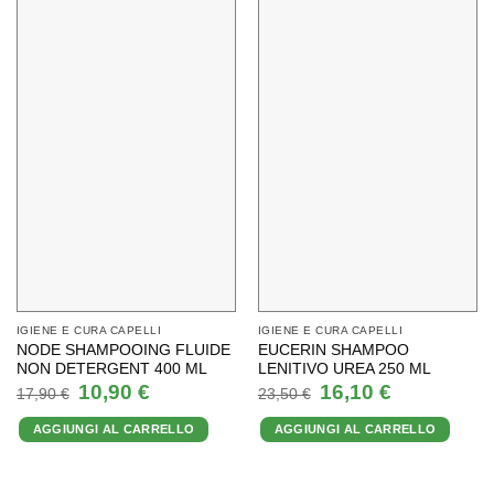
IGIENE E CURA CAPELLI
IGIENE E CURA CAPELLI
NODE SHAMPOOING FLUIDE
EUCERIN SHAMPOO
NON DETERGENT 400 ML
LENITIVO UREA 250 ML
Il
Il
Il
Il
10,90
€
16,10
€
17,90
€
23,50
€
prezzo
prezzo
prezzo
prezzo
originale
attuale
originale
attuale
AGGIUNGI AL CARRELLO
AGGIUNGI AL CARRELLO
era:
è:
era:
è:
17,90 €.
10,90 €.
23,50 €.
16,10 €.