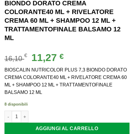
BIONDO DORATO CREMA
COLORANTE40 ML + RIVELATORE
CREMA 60 ML + SHAMPOO 12 ML +
TRATTAMENTOFINALE BALSAMO 12
ML
Il
Il
11,27
€
€
16,10
prezzo
prezzo
originale
attuale
BIOSCALIN NUTRICOLOR PLUS 7,3 BIONDO DORATO
era:
è:
CREMA COLORANTE40 ML + RIVELATORE CREMA 60
16,10 €.
11,27 €.
ML + SHAMPOO 12 ML + TRATTAMENTOFINALE
BALSAMO 12 ML
8 disponibili
BIOSCALIN NUTRICOLOR PLUS 7,3 BIONDO DORATO CREMA C
AGGIUNGI AL CARRELLO