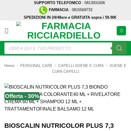
SUPPORTO TELEFONICO
: 0813931606
Salta
FARMACIA
: 0815569733
ai
SPEDIZIONI IN 24/48ore e GRATUITA sopra i 59.90€
contenuti
Ricerca
prodotti
Home
/
PERSONAL CARE
/
CAPELLI IGIENE E CURA
/
IGIENE E
CURA CAPELLI
Offerta - 30%
BIOSCALIN NUTRICOLOR PLUS 7,3