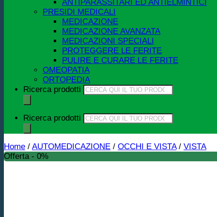
ANTIPARASSITARI ED ANTIELMINTICI
PRESIDI MEDICALI
MEDICAZIONE
MEDICAZIONE AVANZATA
MEDICAZIONI SPECIALI
PROTEGGERE LE FERITE
PULIRE E CURARE LE FERITE
OMEOPATIA
ORTOPEDIA
Ricerca prodotti
Ricerca prodotti
Home
/
AUTOMEDICAZIONE
/
OCCHI E VISTA
/
VISTA
Offerta - 0%