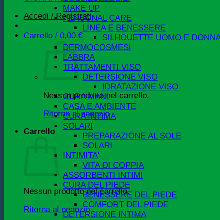
MAKE UP
Accedi / Registrati
PERSONAL CARE
LINEA E BENESSERE
Carrello /
0,00
€
SILHOUETTE UOMO E DONN
DERMOCOSMESI
LABBRA
TRATTAMENTI VISO
DETERSIONE VISO
IDRATAZIONE VISO
Nessun prodotto nel carrello.
CURA MANI
CASA E AMBIENTE
Ritorna al negozio
CURA INTIMA
SOLARI
Carrello
PREPARAZIONE AL SOLE
SOLARI
INTIMITA'
VITA DI COPPIA
ASSORBENTI INTIMI
CURA DEL PIEDE
Nessun prodotto nel carrello.
BENESSERE DEL PIEDE
COMFORT DEL PIEDE
Ritorna al negozio
DETERSIONE INTIMA