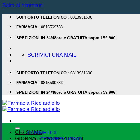
Salta ai contenuti
SUPPORTO TELEFONICO
: 0813931606
FARMACIA
: 0815569733
SPEDIZIONI IN 24/48ore e GRATUITA sopra i 59.90€
SCRIVICI UNA MAIL
SUPPORTO TELEFONICO
: 0813931606
FARMACIA
: 0815569733
SPEDIZIONI IN 24/48ore e GRATUITA sopra i 59.90€
CHI SIAMO
COSMETICI
GIORNATE PROMOZIONALI
COSMESI UOMO