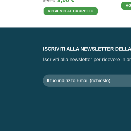
9,91
€
prezzo
prezzo
AG
originale
attuale
AGGIUNGI AL CARRELLO
era:
è:
9,91 €.
9,90 €.
ISCRIVITI ALLA NEWSLETTER DELL
Iscriviti alla newsletter per ricevere in