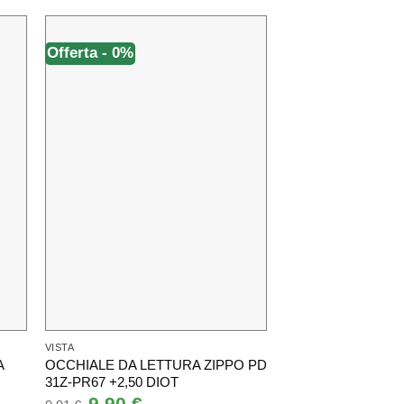
Offerta - 0%
Offerta - 0%
VISTA
VISTA
A
OCCHIALE DA LETTURA ZIPPO PD
OCCHIALE DA LET
31Z-PR67 +2,50 DIOT
31Z-PR65 +1,00 D
Il
9,90
€
Il
Il
9,90
€
Il