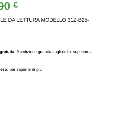
,90
Il
€
ezzo
prezzo
ginale
attuale
LE DA LETTURA MODELLO 31Z-B25-
:
è:
1 €.
9,90 €.
gratuita
: Spedizione gratuita sugli ordini superiori a
Reso
:
per saperne di più