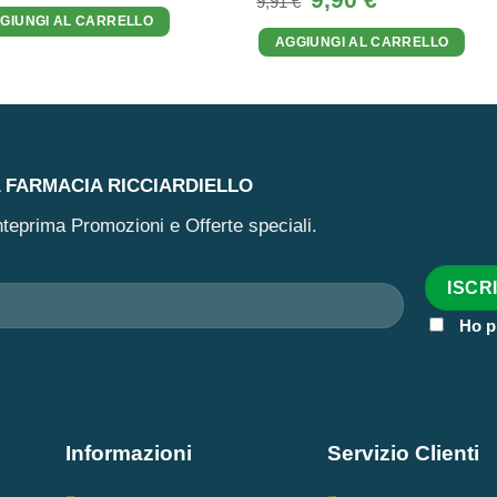
9,91
€
originale
attuale
prezzo
prezzo
GIUNGI AL CARRELLO
era:
è:
originale
attuale
19,91 €.
19,90 €.
AGGIUNGI AL CARRELLO
era:
è:
9,91 €.
9,90 €.
A FARMACIA RICCIARDIELLO
 anteprima Promozioni e Offerte speciali.
Ho p
Informazioni
Servizio Clienti