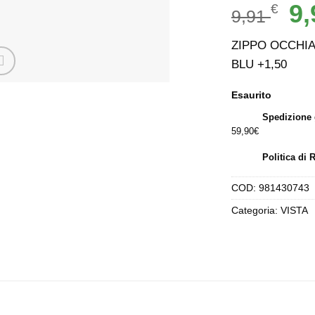
Il
9
€
9,91
pr
ori
ZIPPO OCCHIA
era
BLU +1,50
9,9
Esaurito
Spedizione 
59,90€
Politica di 
COD:
981430743
Categoria:
VISTA