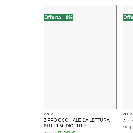
Offerta - 0%
Offe
VISTA
VISTA
ZIPPO OCCHIALE DA LETTURA
ZIPP
BLU +1,50 DIOTTRIE
19,9
Il
9,90
€
Il