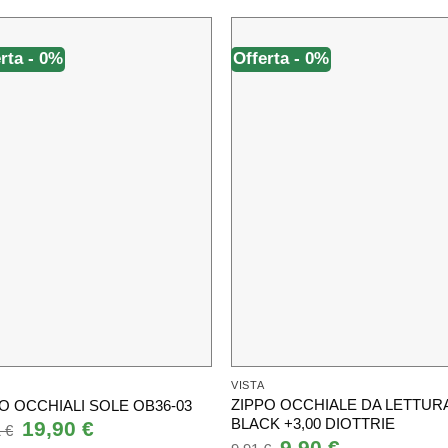
rta - 0%
Offerta - 0%
VISTA
ZIPPO OCCHIALE DA LETTUR
O OCCHIALI SOLE OB36-03
BLACK +3,00 DIOTTRIE
Il
19,90
€
Il
1
€
prezzo
prezzo
Il
9,90
€
Il