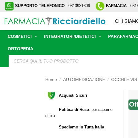
Salta
SUPPORTO TELEFONICO
: 0813931606
FARMACIA
: 081
ai
contenuti
CHI SIAM
COSMETICI
INTEGRATORI/DIETETICI
PARAFARMAC
ORTOPEDIA
Ricerca
prodotti
Home
/
AUTOMEDICAZIONE
/
OCCHI E VIS
Acquisti Sicuri
Of
Politica di Reso
:
per saperne
di più
Spediamo in Tutta Italia