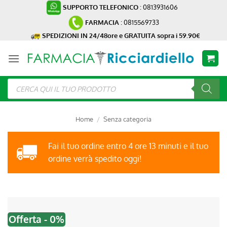
Salta
SUPPORTO TELEFONICO
: 0813931606
ai
FARMACIA
: 0815569733
contenuti
SPEDIZIONI IN 24/48ore e GRATUITA sopra i 59.90€
Ricerca
prodotti
Home
/
Senza categoria
Fai il tuo ordine entro 4 ore 13 minuti e il tuo
ordine verrà spedito oggi!
Offerta - 0%