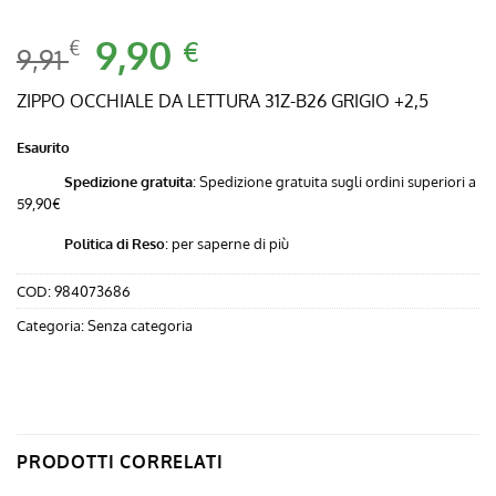
Il
9,90
Il
€
€
9,91
prezzo
prezzo
originale
attuale
ZIPPO OCCHIALE DA LETTURA 31Z-B26 GRIGIO +2,5
era:
è:
Esaurito
9,91 €.
9,90 €.
Spedizione gratuita
: Spedizione gratuita sugli ordini superiori a
59,90€
Politica di Reso
:
per saperne di più
COD:
984073686
Categoria:
Senza categoria
PRODOTTI CORRELATI