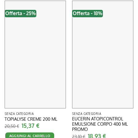
Offerta - 25%
Offerta - 18%
SENZA CATEGORIA
SENZA CATEGORIA
EUCERIN ATOPICONTROL
TOPIALYSE CREME 200 ML
EMULSIONE CORPO 400 ML
Il
15,37
€
Il
20,50
€
prezzo
prezzo
PROMO
originale
attuale
Il
18,93
€
Il
AGGIUNGI AL CARRELLO
era:
è:
23,10
€