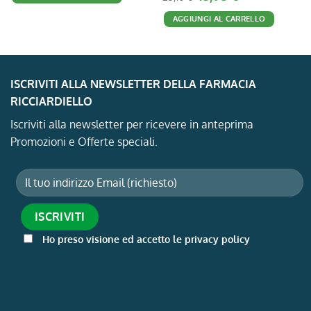
prezzo
prezzo
20,50 €.
15,37 €.
originale
attuale
AGGIUNGI AL CARRELLO
era:
è:
23,10 €.
18,93 €.
ISCRIVITI ALLA NEWSLETTER DELLA FARMACIA
RICCIARDIELLO
Iscriviti alla newsletter per ricevere in anteprima
Promozioni e Offerte speciali.
Ho preso visione ed accetto le privacy policy