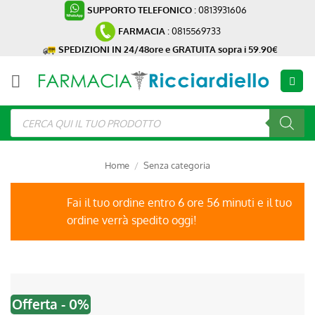
Salta
SUPPORTO TELEFONICO
: 0813931606
ai
FARMACIA
: 0815569733
contenuti
SPEDIZIONI IN 24/48ore e GRATUITA sopra i 59.90€
Ricerca
prodotti
Home
/
Senza categoria
Fai il tuo ordine entro 6 ore 56 minuti e il tuo
ordine verrà spedito oggi!
Offerta - 0%