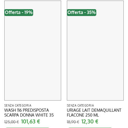
Offerta - 19%
Offerta - 35%
SENZA CATEGORIA
SENZA CATEGORIA
WASH 116 PREDISPOSTA
URIAGE LAIT DEMAQUILLANT
SCARPA DONNA WHITE 35
FLACONE 250 ML
Il
101,63
€
Il
Il
12,30
€
Il
125,00
€
18,90
€
prezzo
prezzo
prezzo
prezzo
originale
attuale
originale
attuale