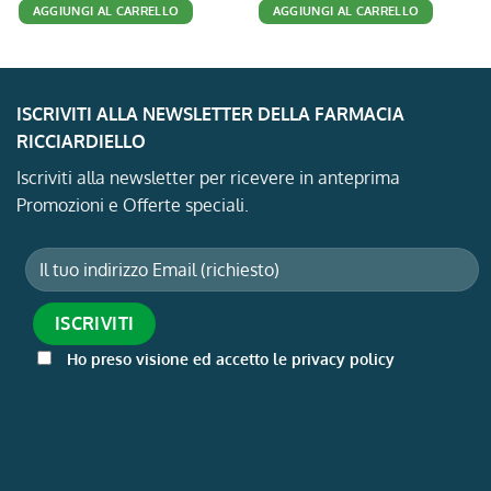
AGGIUNGI AL CARRELLO
AGGIUNGI AL CARRELLO
era:
è:
era:
è:
125,00 €.
101,63 €.
18,90 €.
12,30 €.
ISCRIVITI ALLA NEWSLETTER DELLA FARMACIA
RICCIARDIELLO
Iscriviti alla newsletter per ricevere in anteprima
Promozioni e Offerte speciali.
Ho preso visione ed accetto le privacy policy