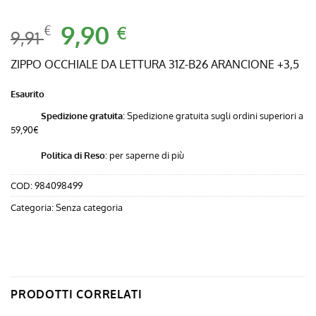
Il
9,90
Il
€
€
9,91
prezzo
prezzo
originale
attuale
ZIPPO OCCHIALE DA LETTURA 31Z-B26 ARANCIONE +3,5
era:
è:
Esaurito
9,91 €.
9,90 €.
Spedizione gratuita
: Spedizione gratuita sugli ordini superiori a
59,90€
Politica di Reso
:
per saperne di più
COD:
984098499
Categoria:
Senza categoria
PRODOTTI CORRELATI