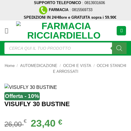
SUPPORTO TELEFONICO
: 0813931606
Salta
FARMACIA
: 0815569733
ai
SPEDIZIONI IN 24/48ore e GRATUITA sopra i 59.90€
contenuti
Ricerca
prodotti
Home
/
AUTOMEDICAZIONE
/
OCCHI E VISTA
/
OCCHI STANCHI
E ARROSSATI
Offerta - 10%
VISUFLY 30 BUSTINE
Il
Il
23,40
€
€
26,00
prezzo
prezzo