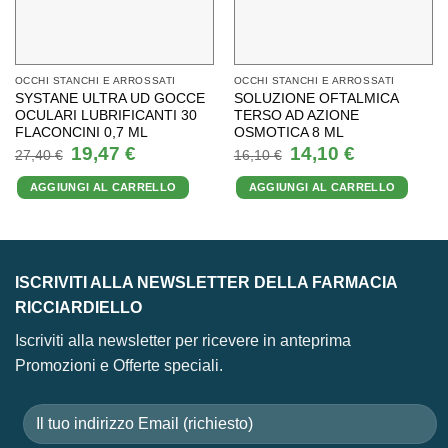
OCCHI STANCHI E ARROSSATI
OCCHI STANCHI E ARROSSATI
SYSTANE ULTRA UD GOCCE
SOLUZIONE OFTALMICA
OCULARI LUBRIFICANTI 30
TERSO AD AZIONE
FLACONCINI 0,7 ML
OSMOTICA 8 ML
Il
Il
Il
Il
19,47
€
14,10
€
27,40
€
16,10
€
prezzo
prezzo
prezzo
prezzo
originale
attuale
originale
attuale
AGGIUNGI AL CARRELLO
AGGIUNGI AL CARRELLO
era:
è:
era:
è:
27,40 €.
19,47 €.
16,10 €.
14,10 €.
ISCRIVITI ALLA NEWSLETTER DELLA FARMACIA
RICCIARDIELLO
Iscriviti alla newsletter per ricevere in anteprima
Promozioni e Offerte speciali.