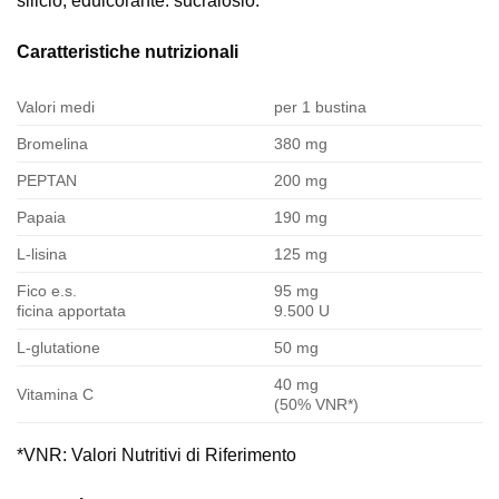
silicio; edulcorante: sucralosio.
Caratteristiche nutrizionali
Valori medi
per 1 bustina
Bromelina
380 mg
PEPTAN
200 mg
Papaia
190 mg
L-lisina
125 mg
Fico e.s.
95 mg
ficina apportata
9.500 U
L-glutatione
50 mg
40 mg
Vitamina C
(50% VNR*)
*VNR: Valori Nutritivi di Riferimento