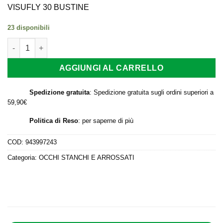
originale
attuale
VISUFLY 30 BUSTINE
era:
è:
23 disponibili
26,00 €.
23,40 €.
VISUFLY 30 BUSTINE quantità
AGGIUNGI AL CARRELLO
Spedizione gratuita
: Spedizione gratuita sugli ordini superiori a
59,90€
Politica di Reso
:
per saperne di più
COD:
943997243
Categoria:
OCCHI STANCHI E ARROSSATI