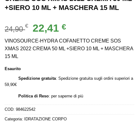
+SIERO 10 ML + MASCHERA 15 ML
Il
Il
22,41
€
€
24,90
prezzo
prezzo
originale
attuale
VINOSOURCE-HYDRA COFANETTO CREME SOS
era:
è:
XMAS 2022 CREMA 50 ML +SIERO 10 ML + MASCHERA
24,90 €.
22,41 €.
15 ML
Esaurito
Spedizione gratuita
: Spedizione gratuita sugli ordini superiori a
59,90€
Politica di Reso
:
per saperne di più
COD:
984622542
Categoria:
IDRATAZIONE CORPO