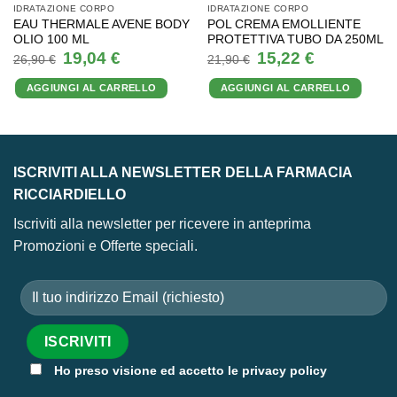
IDRATAZIONE CORPO
IDRATAZIONE CORPO
EAU THERMALE AVENE BODY
POL CREMA EMOLLIENTE
OLIO 100 ML
PROTETTIVA TUBO DA 250ML
Il
Il
Il
Il
19,04
€
15,22
€
26,90
€
21,90
€
prezzo
prezzo
prezzo
prezzo
originale
attuale
originale
attuale
AGGIUNGI AL CARRELLO
AGGIUNGI AL CARRELLO
era:
è:
era:
è:
26,90 €.
19,04 €.
21,90 €.
15,22 €.
ISCRIVITI ALLA NEWSLETTER DELLA FARMACIA
RICCIARDIELLO
Iscriviti alla newsletter per ricevere in anteprima
Promozioni e Offerte speciali.
Ho preso visione ed accetto le privacy policy