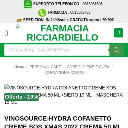
Salta
SUPPORTO TELEFONICO
: 0813931606
ai
FARMACIA
: 0815569733
contenuti
SPEDIZIONI IN 24/48ore e GRATUITA sopra i 59.90€
Ricerca
prodotti
Home
/
PERSONAL CARE
/
CORPO IGIENE E CURA
/
IDRATAZIONE CORPO
Offerta - 10%
VINOSOURCE-HYDRA COFANETTO
CREME SOS XMAS 2022 CREMA 50 ML