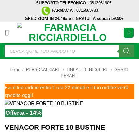
SUPPORTO TELEFONICO
: 0813931606
Salta
FARMACIA
: 0815569733
ai
SPEDIZIONI IN 24/48ore e GRATUITA sopra i 59.90€
contenuti
Ricerca
prodotti
Home
/
PERSONAL CARE
/
LINEA E BENESSERE
/
GAMBE
PESANTI
Fai il tuo ordine entro 1 ora 22 minuti e il tuo ordine verrà
spedito oggi!
Offerta - 14%
VENACOR FORTE 10 BUSTINE