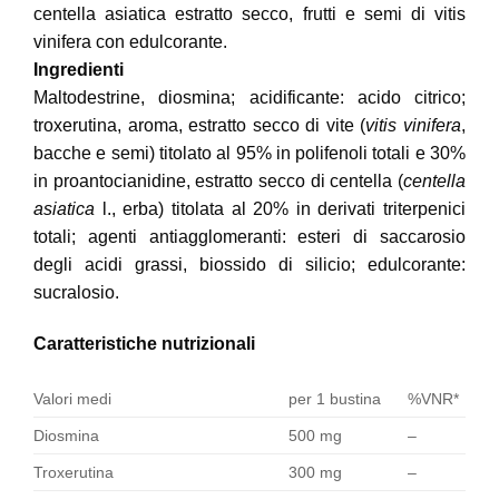
centella asiatica estratto secco, frutti e semi di vitis
vinifera con edulcorante.
Ingredienti
Maltodestrine, diosmina; acidificante: acido citrico;
troxerutina, aroma, estratto secco di vite (
vitis vinifera
,
bacche e semi) titolato al 95% in polifenoli totali e 30%
in proantocianidine, estratto secco di centella (
centella
asiatica
l., erba) titolata al 20% in derivati triterpenici
totali; agenti antiagglomeranti: esteri di saccarosio
degli acidi grassi, biossido di silicio; edulcorante:
sucralosio.
Caratteristiche nutrizionali
Valori medi
per 1 bustina
%VNR*
Diosmina
500 mg
–
Troxerutina
300 mg
–