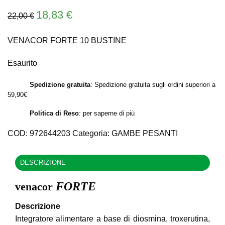
Il
Il
18,83
€
22,00
€
prezzo
prezzo
originale
attuale
VENACOR FORTE 10 BUSTINE
era:
è:
22,00 €.
18,83 €.
Esaurito
Spedizione gratuita
: Spedizione gratuita sugli ordini superiori a
59,90€
Politica di Reso
:
per saperne di più
COD:
972644203
Categoria:
GAMBE PESANTI
DESCRIZIONE
FORTE
venacor
Descrizione
Integratore alimentare a base di diosmina, troxerutina,