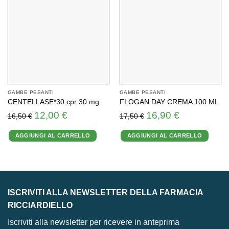
GAMBE PESANTI
GAMBE PESANTI
CENTELLASE*30 cpr 30 mg
FLOGAN DAY CREMA 100 ML
Il
Il
Il
Il
12,00
€
16,90
€
16,50
€
17,50
€
prezzo
prezzo
prezzo
prezzo
originale
attuale
originale
attuale
AGGIUNGI AL CARRELLO
AGGIUNGI AL CARRELLO
era:
è:
era:
è:
16,50 €.
12,00 €.
17,50 €.
16,90 €.
ISCRIVITI ALLA NEWSLETTER DELLA FARMACIA
RICCIARDIELLO
Iscriviti alla newsletter per ricevere in anteprima