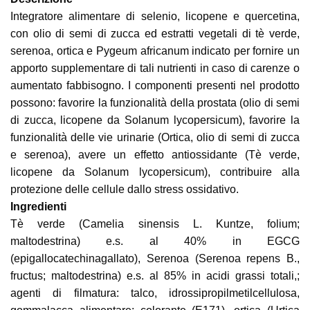
Integratore alimentare di selenio, licopene e quercetina,
con olio di semi di zucca ed estratti vegetali di tè verde,
serenoa, ortica e Pygeum africanum indicato per fornire un
apporto supplementare di tali nutrienti in caso di carenze o
aumentato fabbisogno. I componenti presenti nel prodotto
possono: favorire la funzionalità della prostata (olio di semi
di zucca, licopene da Solanum lycopersicum), favorire la
funzionalità delle vie urinarie (Ortica, olio di semi di zucca
e serenoa), avere un effetto antiossidante (Tè verde,
licopene da Solanum lycopersicum), contribuire alla
protezione delle cellule dallo stress ossidativo.
Ingredienti
Tè verde (Camelia sinensis L. Kuntze, folium;
maltodestrina) e.s. al 40% in EGCG
(epigallocatechinagallato), Serenoa (Serenoa repens B.,
fructus; maltodestrina) e.s. al 85% in acidi grassi totali,;
agenti di filmatura: talco, idrossipropilmetilcellulosa,