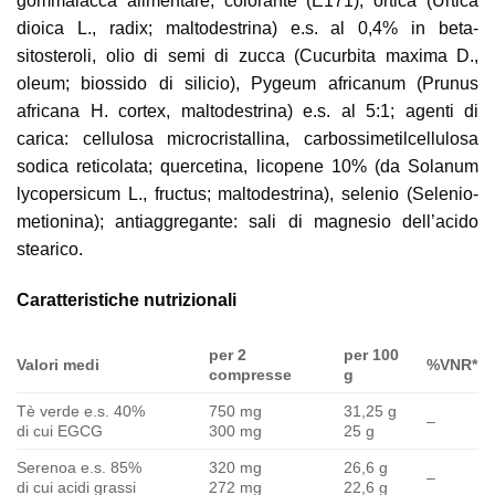
gommalacca alimentare; colorante (E171), ortica (Urtica
dioica L., radix; maltodestrina) e.s. al 0,4% in beta-
sitosteroli, olio di semi di zucca (Cucurbita maxima D.,
oleum; biossido di silicio), Pygeum africanum (Prunus
africana H. cortex, maltodestrina) e.s. al 5:1; agenti di
carica: cellulosa microcristallina, carbossimetilcellulosa
sodica reticolata; quercetina, licopene 10% (da Solanum
lycopersicum L., fructus; maltodestrina), selenio (Selenio-
metionina); antiaggregante: sali di magnesio dell’acido
stearico.
Caratteristiche nutrizionali
per 2
per 100
Valori medi
%VNR*
compresse
g
Tè verde e.s. 40%
750 mg
31,25 g
–
di cui EGCG
300 mg
25 g
Serenoa e.s. 85%
320 mg
26,6 g
–
di cui acidi grassi
272 mg
22,6 g