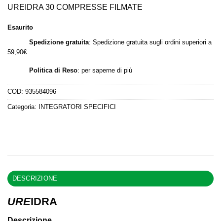
originale
attuale
UREIDRA 30 COMPRESSE FILMATE
era:
è:
Esaurito
22,90 €.
19,00 €.
Spedizione gratuita
: Spedizione gratuita sugli ordini superiori a
59,90€
Politica di Reso
:
per saperne di più
COD:
935584096
Categoria:
INTEGRATORI SPECIFICI
DESCRIZIONE
URE
IDRA
Descrizione