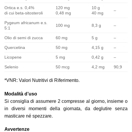
Ortica e.s. 0,4%
120 mg
10 g
–
di cui beta-sitosteroli
0,48 mg
40 mg
Pygeum africanum e.s.
100 mg
8,3 g
–
5:1
Olio di semi di zucca
60 mg
5 g
–
Quercetina
50 mg
4,15 g
–
Licopene
5 mg
0,42 g
–
Selenio
50 mcg
4,2 mg
90,9
*VNR: Valori Nutritivi di Riferimento.
Modalità d’uso
Si consiglia di assumere 2 compresse al giorno, insieme o
in diversi momenti della giornata, da deglutire senza
masticare né spezzare.
Avvertenze