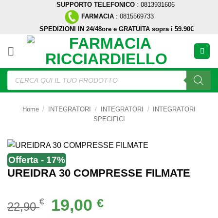
SUPPORTO TELEFONICO
: 0813931606
Salta
FARMACIA
: 0815569733
ai
SPEDIZIONI IN 24/48ore e GRATUITA sopra i 59.90€
contenuti
Ricerca
prodotti
Home
/
INTEGRATORI
/
INTEGRATORI
/
INTEGRATORI
SPECIFICI
Offerta - 17%
UREIDRA 30 COMPRESSE FILMATE
Il
Il
19,00
€
€
22,90
prezzo
prezzo