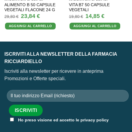
ALIMENTO B 50 CAPSULE
VITA B7 50 CAPSULE
VEGETALI FLACONE 24 G
VEGETALI
Il
Il
Il
Il
23,84
€
14,85
€
29,80
€
19,80
€
prezzo
prezzo
prezzo
prezzo
originale
attuale
originale
attuale
AGGIUNGI AL CARRELLO
AGGIUNGI AL CARRELLO
era:
è:
era:
è:
29,80 €.
23,84 €.
19,80 €.
14,85 €.
ISCRIVITI ALLA NEWSLETTER DELLA FARMACIA
RICCIARDIELLO
Iscriviti alla newsletter per ricevere in anteprima
Promozioni e Offerte speciali.
Ho preso visione ed accetto le privacy policy