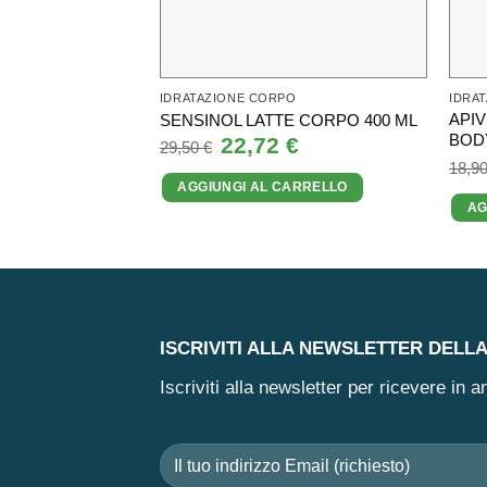
IDRATAZIONE CORPO
IDRA
APIV
SENSINOL LATTE CORPO 400 ML
BODY
Il
22,72
€
Il
29,50
€
prezzo
prezzo
18,9
originale
attuale
AGGIUNGI AL CARRELLO
era:
è:
29,50 €.
22,72 €.
AG
ISCRIVITI ALLA NEWSLETTER DELL
Iscriviti alla newsletter per ricevere in