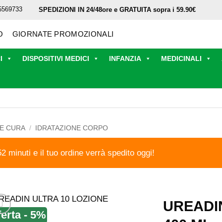
5569733
SPEDIZIONI IN 24/48ore e GRATUITA sopra i 59.90€
O
GIORNATE PROMOZIONALI
I
DISPOSITIVI MEDICI
INFANZIA
MEDICINALI
 E CURA
/
IDRATAZIONE CORPO
52 minuti e il tuo ordine verrà spedito oggi!
UREADI
ferta - 5%