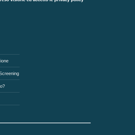
zione
 Screening
to?