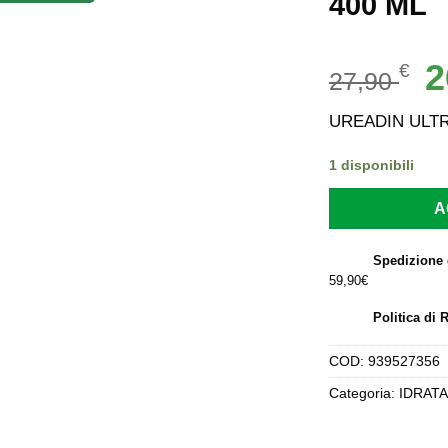
400 ML
Il
2
€
27,90
p
or
UREADIN ULTR
er
27
1 disponibili
A
Spedizione 
59,90€
Politica di 
COD:
939527356
Categoria:
IDRAT