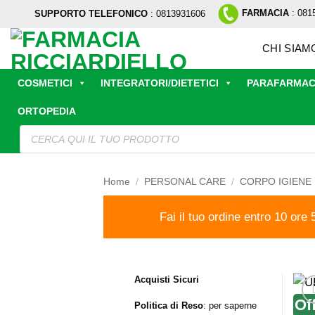
Salta
FARMACIA
: 081
SUPPORTO TELEFONICO
: 0813931606
ai
contenuti
CHI SIAM
COSMETICI
INTEGRATORI/DIETETICI
PARAFARMAC
ORTOPEDIA
Ricerca
prodotti
Home
/
PERSONAL CARE
/
CORPO IGIENE
Fai il tuo ordine entro 10 ore 
Acquisti Sicuri
Of
Politica di Reso
:
per saperne