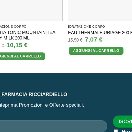
TAZIONE CORPO
IDRATAZIONE CORPO
ITA TONIC MOUNTAIN TEA
EAU THERMALE URIAGE 300 
 MILK 200 ML
Il
7,07
€
Il
15,90
€
prezzo
prezzo
Il
10,15
€
Il
0
€
originale
attuale
prezzo
prezzo
AGGIUNGI AL CARRELLO
era:
è:
originale
attuale
15,90 €.
7,07 €.
GIUNGI AL CARRELLO
era:
è:
18,90 €.
10,15 €.
A FARMACIA RICCIARDIELLO
 anteprima Promozioni e Offerte speciali.
Ho p