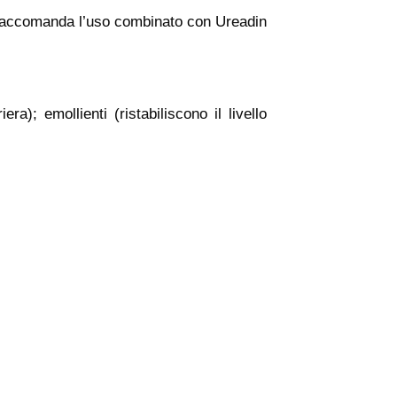
si raccomanda l’uso combinato con Ureadin
a); emollienti (ristabiliscono il livello
.