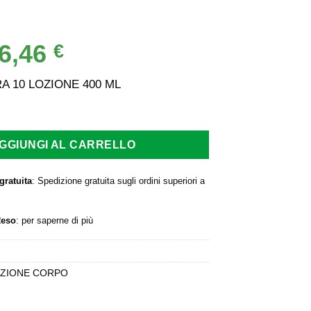
6,46
Il
€
rezzo
prezzo
iginale
attuale
A 10 LOZIONE 400 ML
a:
è:
,90 €.
26,46 €.
GGIUNGI AL CARRELLO
gratuita
: Spedizione gratuita sugli ordini superiori a
Reso
:
per saperne di più
AZIONE CORPO