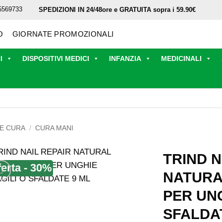
5569733
SPEDIZIONI IN 24/48ore e GRATUITA sopra i 59.90€
O
GIORNATE PROMOZIONALI
I
DISPOSITIVI MEDICI
INFANZIA
MEDICINALI
 E CURA
/
CURA MANI
TRIND N
ferta - 30%
NATURA
PER UNG
SFALDA