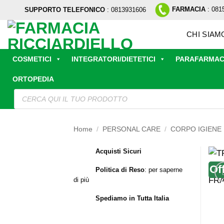
Salta
FARMACIA
: 081
SUPPORTO TELEFONICO
: 0813931606
ai
contenuti
CHI SIAM
COSMETICI
INTEGRATORI/DIETETICI
PARAFARMAC
ORTOPEDIA
Ricerca
prodotti
Home
/
PERSONAL CARE
/
CORPO IGIENE
Acquisti Sicuri
Of
Politica di Reso
:
per saperne
di più
Spediamo in Tutta Italia