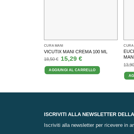
CURA MANI
CURA
EUC
VICUTIX MANI CREMA 100 ML
MANI
Il
15,29
€
Il
18,50
€
prezzo
prezzo
13,9
originale
attuale
AGGIUNGI AL CARRELLO
era:
è:
18,50 €.
15,29 €.
AG
ISCRIVITI ALLA NEWSLETTER DELL
Iscriviti alla newsletter per ricevere in