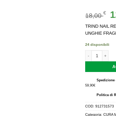
Il
1
€
18,00
p
or
TRIND NAIL R
er
UNGHIE FRAGI
18
24 disponibili
TRIND NAIL REP
A
Spedizione 
59,90€
Politica di 
COD:
912731573
Categoria:
CURA 