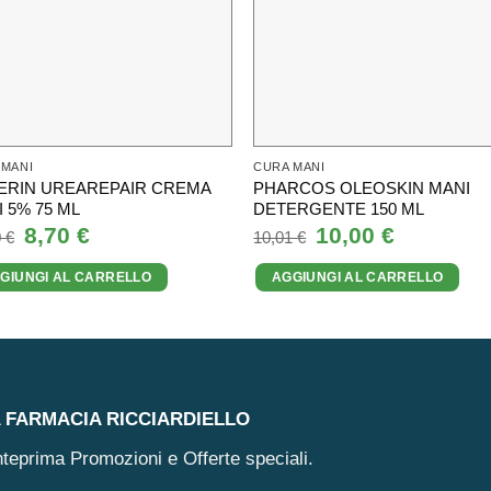
 MANI
CURA MANI
ERIN UREAREPAIR CREMA
PHARCOS OLEOSKIN MANI
 5% 75 ML
DETERGENTE 150 ML
Il
8,70
€
Il
Il
10,00
€
Il
0
€
10,01
€
prezzo
prezzo
prezzo
prezzo
originale
attuale
originale
attuale
GIUNGI AL CARRELLO
AGGIUNGI AL CARRELLO
era:
è:
era:
è:
13,90 €.
8,70 €.
10,01 €.
10,00 €.
A FARMACIA RICCIARDIELLO
 anteprima Promozioni e Offerte speciali.