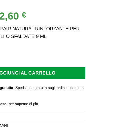
2,60
Il
€
rezzo
prezzo
iginale
attuale
EPAIR NATURAL RINFORZANTE PER
a:
è:
LI O SFALDATE 9 ML
,00 €.
12,60 €.
AIR NATURAL RINFORZANTE PER UNGHIE FRAGILI O SFALDAT
GGIUNGI AL CARRELLO
gratuita
: Spedizione gratuita sugli ordini superiori a
Reso
:
per saperne di più
MANI