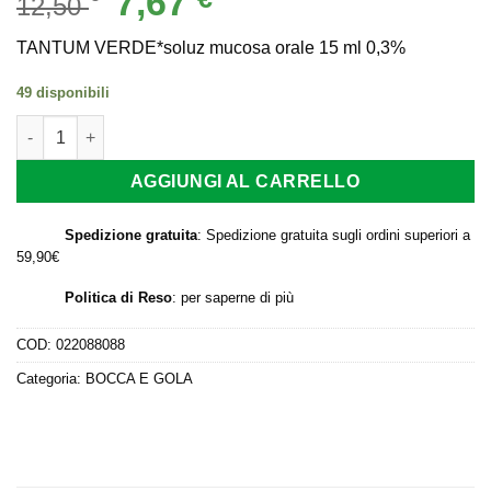
7,67
12,50
prezzo
prezzo
originale
attuale
TANTUM VERDE*soluz mucosa orale 15 ml 0,3%
era:
è:
49 disponibili
12,50 €.
7,67 €.
TANTUM VERDE*soluz mucosa orale 15 ml 0,3% quantità
AGGIUNGI AL CARRELLO
Spedizione gratuita
: Spedizione gratuita sugli ordini superiori a
59,90€
Politica di Reso
:
per saperne di più
COD:
022088088
Categoria:
BOCCA E GOLA