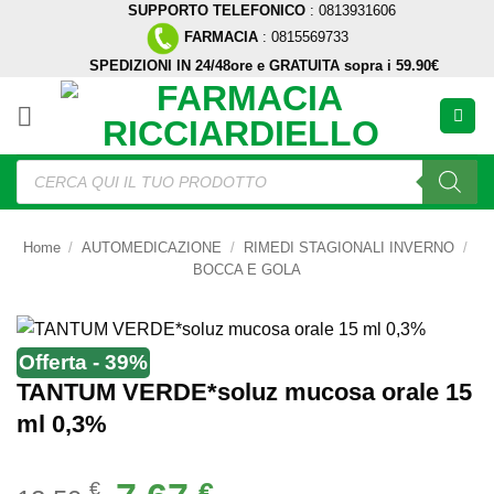
SUPPORTO TELEFONICO
: 0813931606
Salta
FARMACIA
: 0815569733
ai
SPEDIZIONI IN 24/48ore e GRATUITA sopra i 59.90€
contenuti
Ricerca
prodotti
Home
/
AUTOMEDICAZIONE
/
RIMEDI STAGIONALI INVERNO
/
BOCCA E GOLA
Offerta - 39%
TANTUM VERDE*soluz mucosa orale 15
ml 0,3%
Il
Il
€
€