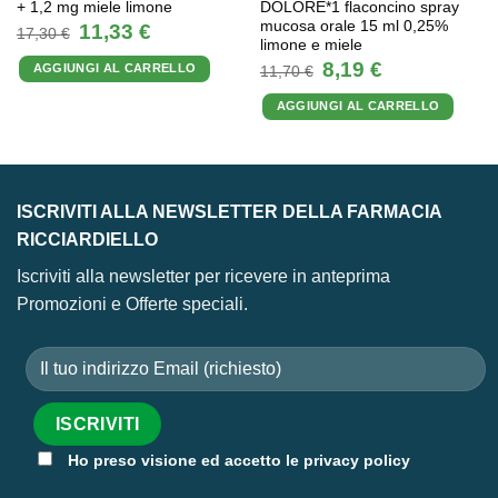
+ 1,2 mg miele limone
DOLORE*1 flaconcino spray
mucosa orale 15 ml 0,25%
Il
Il
11,33
€
17,30
€
prezzo
prezzo
limone e miele
originale
attuale
Il
Il
8,19
€
AGGIUNGI AL CARRELLO
era:
è:
11,70
€
prezzo
prezzo
17,30 €.
11,33 €.
originale
attuale
AGGIUNGI AL CARRELLO
era:
è:
11,70 €.
8,19 €.
ISCRIVITI ALLA NEWSLETTER DELLA FARMACIA
RICCIARDIELLO
Iscriviti alla newsletter per ricevere in anteprima
Promozioni e Offerte speciali.
Ho preso visione ed accetto le privacy policy