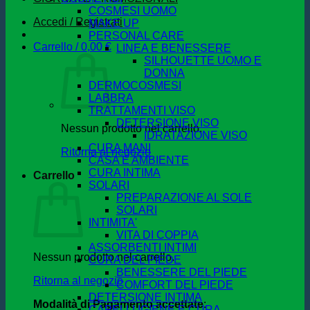
COSMESI UOMO
Accedi / Registrati
MAKE UP
PERSONAL CARE
Carrello /
0,00
€
LINEA E BENESSERE
SILHOUETTE UOMO E
DONNA
DERMOCOSMESI
LABBRA
TRATTAMENTI VISO
DETERSIONE VISO
Nessun prodotto nel carrello.
IDRATAZIONE VISO
CURA MANI
Ritorna al negozio
CASA E AMBIENTE
CURA INTIMA
Carrello
SOLARI
PREPARAZIONE AL SOLE
SOLARI
INTIMITA'
VITA DI COPPIA
ASSORBENTI INTIMI
Nessun prodotto nel carrello.
CURA DEL PIEDE
BENESSERE DEL PIEDE
Ritorna al negozio
COMFORT DEL PIEDE
DETERSIONE INTIMA
Modalità di Pagamento accettate
:
CAPELLI IGIENE E CURA