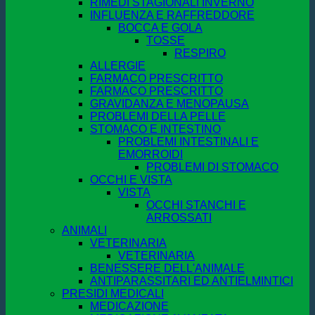
RIMEDI STAGIONALI INVERNO
INFLUENZA E RAFFREDDORE
BOCCA E GOLA
TOSSE
RESPIRO
ALLERGIE
FARMACO PRESCRITTO
FARMACO PRESCRITTO
GRAVIDANZA E MENOPAUSA
PROBLEMI DELLA PELLE
STOMACO E INTESTINO
PROBLEMI INTESTINALI E
EMORROIDI
PROBLEMI DI STOMACO
OCCHI E VISTA
VISTA
OCCHI STANCHI E
ARROSSATI
ANIMALI
VETERINARIA
VETERINARIA
BENESSERE DELL'ANIMALE
ANTIPARASSITARI ED ANTIELMINTICI
PRESIDI MEDICALI
MEDICAZIONE