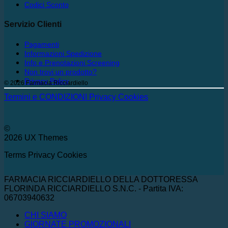
Codici Sconto
Servizio Clienti
Pagamenti
Informazioni Spedizione
Info e Prenotazioni Screening
Non trovi un prodotto?
Privacy Policy
© 2026 Farmacia Ricciardiello
Termini e CONDIZIONI
Privacy
Cookies
©
2026 UX Themes
Terms
Privacy
Cookies
FARMACIA RICCIARDIELLO DELLA DOTTORESSA
FLORINDA RICCIARDIELLO S.N.C. - Partita IVA:
06703940632
CHI SIAMO
GIORNATE PROMOZIONALI