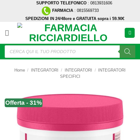
SUPPORTO TELEFONICO
: 0813931606
Salta
FARMACIA
: 0815569733
ai
SPEDIZIONI IN 24/48ore e GRATUITA sopra i 59.90€
contenuti
Ricerca
prodotti
Home
/
INTEGRATORI
/
INTEGRATORI
/
INTEGRATORI
SPECIFICI
Offerta - 31%