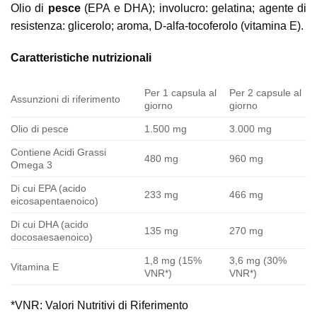
Olio di
pesce
(EPA e DHA); involucro: gelatina; agente di
resistenza: glicerolo; aroma, D-alfa-tocoferolo (vitamina E).
Caratteristiche nutrizionali
Per 1 capsula al
Per 2 capsule al
Assunzioni di riferimento
giorno
giorno
Olio di pesce
1.500 mg
3.000 mg
Contiene Acidi Grassi
480 mg
960 mg
Omega 3
Di cui EPA (acido
233 mg
466 mg
eicosapentaenoico)
Di cui DHA (acido
135 mg
270 mg
docosaesaenoico)
1,8 mg (15%
3,6 mg (30%
Vitamina E
VNR*)
VNR*)
*VNR: Valori Nutritivi di Riferimento