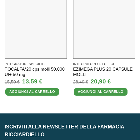
INTEGRATORI SPECIFICI
INTEGRATORI SPECIFICI
TOCALFA*20 cps molli 50.000
EZIMEGA PLUS 20 CAPSULE
UI+ 50 mg
MOLLI
Il
Il
Il
Il
13,59
€
20,90
€
15,50
€
28,40
€
prezzo
prezzo
prezzo
prezzo
originale
attuale
originale
attuale
AGGIUNGI AL CARRELLO
AGGIUNGI AL CARRELLO
era:
è:
era:
è:
15,50 €.
13,59 €.
28,40 €.
20,90 €.
ISCRIVITI ALLA NEWSLETTER DELLA FARMACIA
RICCIARDIELLO