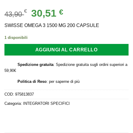
Il
Il
30,51
€
€
43,90
prezzo
prezzo
originale
attuale
SWISSE OMEGA 3 1500 MG 200 CAPSULE
era:
è:
1 disponibili
43,90 €.
30,51 €.
AGGIUNGI AL CARRELLO
Spedizione gratuita
: Spedizione gratuita sugli ordini superiori a
59,90€
Politica di Reso
:
per saperne di più
COD:
975813837
Categoria:
INTEGRATORI SPECIFICI