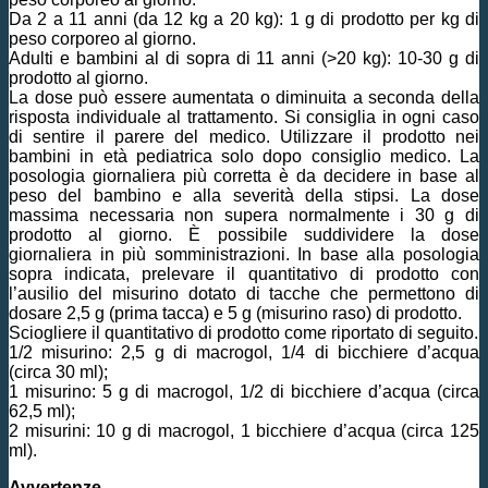
Da 2 a 11 anni (da 12 kg a 20 kg): 1 g di prodotto per kg di
peso corporeo al giorno.
Adulti e bambini al di sopra di 11 anni (>20 kg): 10-30 g di
prodotto al giorno.
La dose può essere aumentata o diminuita a seconda della
risposta individuale al trattamento. Si consiglia in ogni caso
di sentire il parere del medico. Utilizzare il prodotto nei
bambini in età pediatrica solo dopo consiglio medico. La
posologia giornaliera più corretta è da decidere in base al
peso del bambino e alla severità della stipsi. La dose
massima necessaria non supera normalmente i 30 g di
prodotto al giorno. È possibile suddividere la dose
giornaliera in più somministrazioni. In base alla posologia
sopra indicata, prelevare il quantitativo di prodotto con
l’ausilio del misurino dotato di tacche che permettono di
dosare 2,5 g (prima tacca) e 5 g (misurino raso) di prodotto.
Sciogliere il quantitativo di prodotto come riportato di seguito.
1/2 misurino: 2,5 g di macrogol, 1/4 di bicchiere d’acqua
(circa 30 ml);
1 misurino: 5 g di macrogol, 1/2 di bicchiere d’acqua (circa
62,5 ml);
2 misurini: 10 g di macrogol, 1 bicchiere d’acqua (circa 125
ml).
Avvertenze