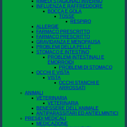
RIMEDI STAGIONALI INVERNO
INFLUENZA E RAFFREDDORE
BOCCA E GOLA
TOSSE
RESPIRO
ALLERGIE
FARMACO PRESCRITTO
FARMACO PRESCRITTO
GRAVIDANZA E MENOPAUSA
PROBLEMI DELLA PELLE
STOMACO E INTESTINO
PROBLEMI INTESTINALI E
EMORROIDI
PROBLEMI DI STOMACO
OCCHI E VISTA
VISTA
OCCHI STANCHI E
ARROSSATI
ANIMALI
VETERINARIA
VETERINARIA
BENESSERE DELL'ANIMALE
ANTIPARASSITARI ED ANTIELMINTICI
PRESIDI MEDICALI
MEDICAZIONE