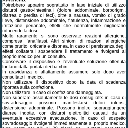
Potrebbero apparire soprattutto in fase iniziale di utilizzo
disturbi gastro-intestinali (dolore addominale, borborigmi,
diarrea o perdita di feci), oltre a nausea, vomito di grado
lieve, distensione addominale, flatulenza, infiammazione e
irritazione perianale, effetti che normalmente migliorano
riducendo la dose.
Molto raramente si sono osservate reazioni allergiche,
compresa l’anafilassi. Altri sintomi di reazioni allergiche
come prurito, orticaria e dispnea. In caso di persistenza degli
effetti collaterali sospendere il trattamento e rivolgersi al
proprio medico per un consulto.
Conservare il dispositivo e l’eventuale soluzione ottenuta
lontano dalla portata dei bambini.
In gravidanza o allattamento assumere solo dopo aver
consultato il medico.
Non utilizzare il dispositivo dopo la data di scadenza
riportata sulla confezione.
Non utilizzare in caso di confezione danneggiata.
Non superare assolutamente le dosi consigliate: in caso di
sovradosaggio possono manifestarsi dolori intensi,
distensione addominale. Possono inoltre sopraggiungere
diarree indotte, con disturbi elettrolitici causati da un
eventuale eccessiva evacuazione. In caso di sospetto
sovradosaggio rivolgersi immediatamente al proprio medico.