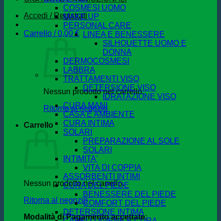
COSMESI UOMO
Accedi / Registrati
MAKE UP
PERSONAL CARE
Carrello /
0,00
€
LINEA E BENESSERE
SILHOUETTE UOMO E
DONNA
DERMOCOSMESI
LABBRA
TRATTAMENTI VISO
DETERSIONE VISO
Nessun prodotto nel carrello.
IDRATAZIONE VISO
CURA MANI
Ritorna al negozio
CASA E AMBIENTE
CURA INTIMA
Carrello
SOLARI
PREPARAZIONE AL SOLE
SOLARI
INTIMITA'
VITA DI COPPIA
ASSORBENTI INTIMI
Nessun prodotto nel carrello.
CURA DEL PIEDE
BENESSERE DEL PIEDE
Ritorna al negozio
COMFORT DEL PIEDE
DETERSIONE INTIMA
Modalità di Pagamento accettate
:
CAPELLI IGIENE E CURA