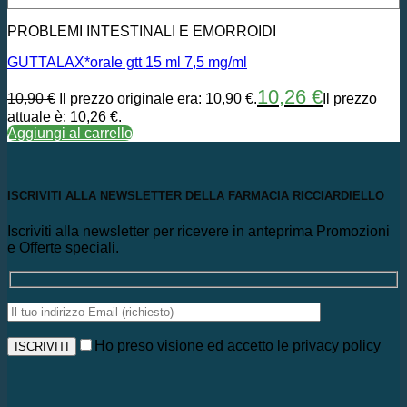
PROBLEMI INTESTINALI E EMORROIDI
GUTTALAX*orale gtt 15 ml 7,5 mg/ml
10,26
€
10,90
€
Il prezzo originale era: 10,90 €.
Il prezzo
attuale è: 10,26 €.
Aggiungi al carrello
ISCRIVITI ALLA NEWSLETTER DELLA FARMACIA RICCIARDIELLO
Iscriviti alla newsletter per ricevere in anteprima Promozioni
e Offerte speciali.
Ho preso visione ed accetto le privacy policy