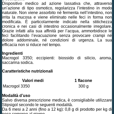
Dispositivo medico ad azione lassativa che, attraverso
un’azione di tipo osmotico, regolarizza l’intestino in modo
naturale. Non viene assorbito né fermenta nell’intestino, non
irrita la mucosa e viene eliminato nelle feci in forma non
modificata. È particolarmente indicato nella stitichezza
cronica e nei casi di intestino occasionalmente irregolare.
Grazie infatti alla sua affinità per l’acqua, ammorbidisce le
feci facilitando l’evacuazione senza provocare crampi né
dolore addominale, né condizioni di urgenza. La sua
efficacia non si riduce nel tempo.
Ingredienti
Macrogol 3350; eccipienti: biossido di silicio, aroma,
saccarina sodica.
Caratteristiche nutrizionali
Valori medi
1 flacone
Macrogol 3350
300 g
Modalità d’uso
Salvo diversa prescrizione medica, è consigliabile utilizzare
Stipsigol secondo le seguenti modalità.
Da 6 mesi a 2 anni (fino a 12 kg): 0,8 g di prodotto per kg di
peso corporeo al giorno.