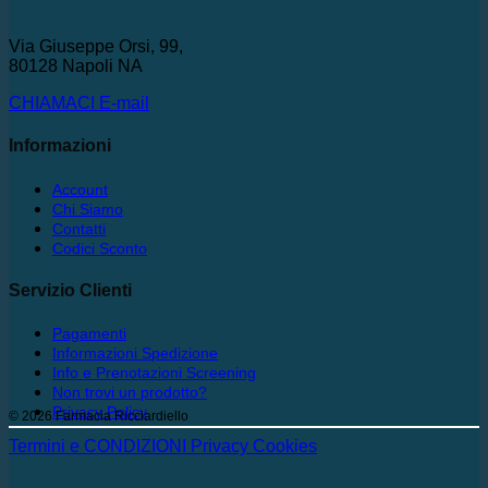
Via Giuseppe Orsi, 99,
80128 Napoli NA
CHIAMACI
E-mail
Informazioni
Account
Chi Siamo
Contatti
Codici Sconto
Servizio Clienti
Pagamenti
Informazioni Spedizione
Info e Prenotazioni Screening
Non trovi un prodotto?
Privacy Policy
© 2026 Farmacia Ricciardiello
Termini e CONDIZIONI
Privacy
Cookies