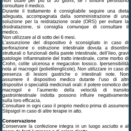
Non usare per più di 30 giorni, se i sintomi persistono
consultare il medico.
Durante il trattamento è consigliabile seguire una dieta
adeguata, accompagnata dalla somministrazione di una
soluzione per la reidratazione orale (ORS) per evitare la
disidratazione, si consiglia comunque di consultare il
medico.
Non utilizzare al di sotto dei 6 mesi.
L’assunzione del dispositivo è sconsigliato in caso di
perforazione o ostruzione intestinale dovuta a disordini
strutturali o funzionali della parete intestinale, dell’ileo, gravi
patologie infiammatorie del tratto intestinale, come morbo di
Crohn, colite ulcerosa e megacolon tossico. Ipersensibilità
nota al macrogol (polietilenglicole). Non utilizzare in caso di
presenza di lesioni gastriche o intestinali note. Non
assumere il dispositivo medico dutante l’uso di altri
dispositivi o specialità medicinali orali: il potere osmotico del
macrogol e l’aumento della velocità di transito
gastrointestinale indotta possono influire negativamente
sulla loro efficacia.
Consultare in ogni caso il proprio medico prima di assumere
Stipsigol in caso di altre terapie in atto.
Conservazione
Conservare la confezione integra in un luogo asciutto e al