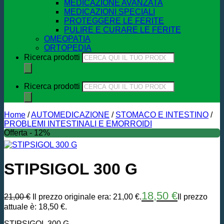
MEDICAZIONE AVANZATA
MEDICAZIONI SPECIALI
PROTEGGERE LE FERITE
PULIRE E CURARE LE FERITE
OMEOPATIA
ORTOPEDIA
Ricerca prodotti
Ricerca prodotti
Home
/
AUTOMEDICAZIONE
/
STOMACO E INTESTINO
/
PROBLEMI INTESTINALI E EMORROIDI
Offerta - 12%
STIPSIGOL 300 G
18,50
€
21,00
€
Il prezzo originale era: 21,00 €.
Il prezzo
attuale è: 18,50 €.
STIPSIGOL 300 G