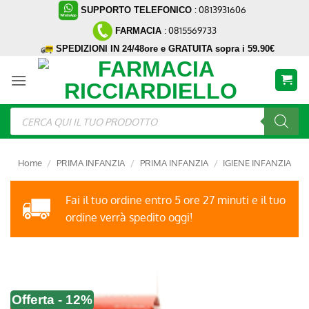
Salta
: 0813931606
SUPPORTO TELEFONICO
ai
: 0815569733
FARMACIA
contenuti
SPEDIZIONI IN 24/48ore e GRATUITA sopra i 59.90€
Ricerca
prodotti
Home
/
PRIMA INFANZIA
/
PRIMA INFANZIA
/
IGIENE INFANZIA
Fai il tuo ordine entro 5 ore 27 minuti e il tuo
ordine verrà spedito oggi!
Offerta - 12%