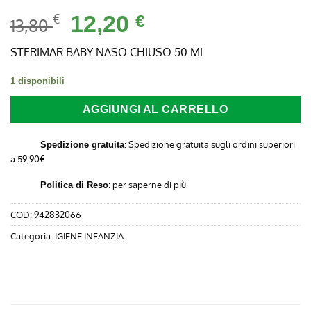
Il
Il
€
12,20
€
13,80
prezzo
prezzo
originale
attuale
STERIMAR BABY NASO CHIUSO 50 ML
era:
è:
1 disponibili
13,80 €.
12,20 €.
AGGIUNGI AL CARRELLO
: Spedizione gratuita sugli ordini superiori
Spedizione gratuita
a 59,90€
:
per saperne di più
Politica di Reso
COD:
942832066
Categoria:
IGIENE INFANZIA