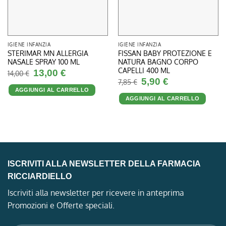
IGIENE INFANZIA
IGIENE INFANZIA
STERIMAR MN ALLERGIA
FISSAN BABY PROTEZIONE E
NASALE SPRAY 100 ML
NATURA BAGNO CORPO
CAPELLI 400 ML
Il
Il
13,00
€
14,00
€
prezzo
prezzo
Il
Il
5,90
€
7,85
€
originale
attuale
prezzo
prezzo
era:
è:
AGGIUNGI AL CARRELLO
originale
attuale
14,00 €.
13,00 €.
era:
è:
AGGIUNGI AL CARRELLO
7,85 €.
5,90 €.
ISCRIVITI ALLA NEWSLETTER DELLA FARMACIA
RICCIARDIELLO
Iscriviti alla newsletter per ricevere in anteprima
Promozioni e Offerte speciali.