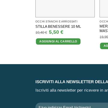
OCCHI STANCHI E ARROSSATI
OCCHI
MER
STILLA BENESSERE 10 ML
MAST
Il
5,50
€
Il
10,40
€
prezzo
prezzo
19,9
originale
attuale
AGGIUNGI AL CARRELLO
era:
è:
10,40 €.
5,50 €.
AG
ISCRIVITI ALLA NEWSLETTER DELL
Iscriviti alla newsletter per ricevere in