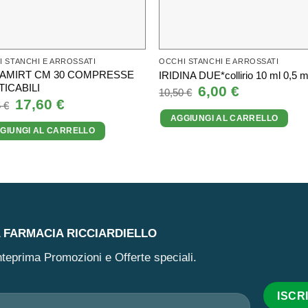
 STANCHI E ARROSSATI
OCCHI STANCHI E ARROSSATI
AMIRT CM 30 COMPRESSE
IRIDINA DUE*collirio 10 ml 0,5 
ICABILI
Il
6,00
€
Il
10,50
€
prezzo
prezzo
Il
17,60
€
Il
5
€
originale
attuale
prezzo
prezzo
AGGIUNGI AL CARRELLO
era:
è:
originale
attuale
10,50 €.
6,00 €.
GIUNGI AL CARRELLO
era:
è:
19,95 €.
17,60 €.
A FARMACIA RICCIARDIELLO
 anteprima Promozioni e Offerte speciali.