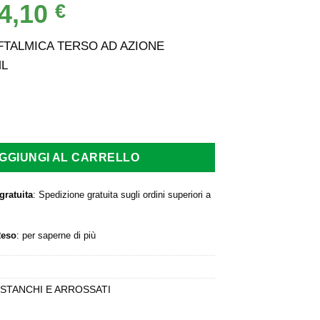
4,10
Il
€
rezzo
prezzo
iginale
attuale
FTALMICA TERSO AD AZIONE
a:
è:
ML
,10 €.
14,10 €.
ALMICA TERSO AD AZIONE OSMOTICA 8 ML quantità
GGIUNGI AL CARRELLO
gratuita
: Spedizione gratuita sugli ordini superiori a
Reso
:
per saperne di più
STANCHI E ARROSSATI