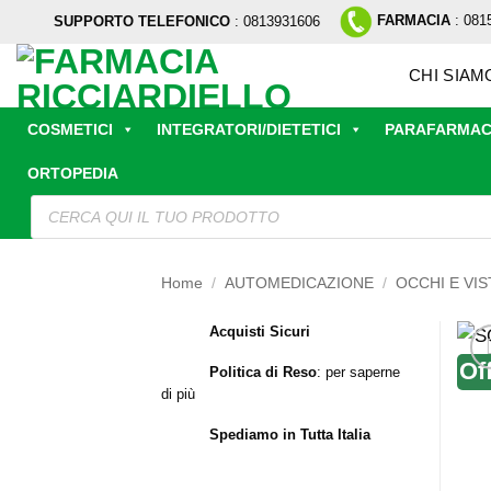
Salta
FARMACIA
: 081
SUPPORTO TELEFONICO
: 0813931606
ai
contenuti
CHI SIAM
COSMETICI
INTEGRATORI/DIETETICI
PARAFARMAC
ORTOPEDIA
Ricerca
prodotti
Home
/
AUTOMEDICAZIONE
/
OCCHI E VIS
Acquisti Sicuri
Of
Politica di Reso
:
per saperne
di più
Spediamo in Tutta Italia