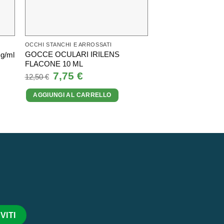
OCCHI STANCHI E ARROSSATI
OCCHI STANCHI E AR
GOCCE OCULARI IRILENS
SOLUZIONE OFTA
mg/ml
FLACONE 10 ML
FLACONE 10 ML
Il
7,75
€
Il
Il
15,90
€
I
12,50
€
18,50
€
prezzo
prezzo
prezzo
originale
attuale
originale
AGGIUNGI AL CARRELLO
AGGIUNGI AL CA
era:
è:
era:
12,50 €.
7,75 €.
18,50 €.