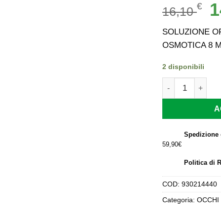
Il
1
€
16,10
p
or
SOLUZIONE O
er
OSMOTICA 8 
16
2 disponibili
SOLUZIONE OFT
A
Spedizione 
59,90€
Politica di 
COD:
930214440
Categoria:
OCCHI 