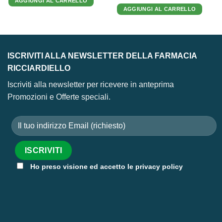
AGGIUNGI AL CARRELLO
era:
è:
originale
attuale
129,00 €.
93,65 €.
AGGIUNGI AL CARRELLO
era:
è:
19,90 €.
14,28 €.
ISCRIVITI ALLA NEWSLETTER DELLA FARMACIA
RICCIARDIELLO
Iscriviti alla newsletter per ricevere in anteprima
Promozioni e Offerte speciali.
Ho preso visione ed accetto le privacy policy