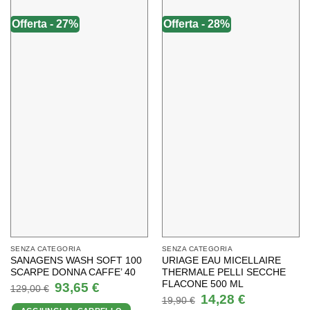
Offerta - 27%
Offerta - 28%
SENZA CATEGORIA
SENZA CATEGORIA
SANAGENS WASH SOFT 100
URIAGE EAU MICELLAIRE
SCARPE DONNA CAFFE’ 40
THERMALE PELLI SECCHE
FLACONE 500 ML
Il
Il
93,65
€
129,00
€
prezzo
prezzo
Il
Il
14,28
€
19,90
€
originale
attuale
prezzo
prezzo