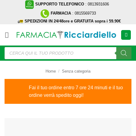
Salta
SUPPORTO TELEFONICO
: 0813931606
ai
FARMACIA
: 0815569733
contenuti
SPEDIZIONI IN 24/48ore e GRATUITA sopra i 59.90€
Ricerca
prodotti
Home
/
Senza categoria
Fai il tuo ordine entro 7 ore 24 minuti e il tuo
ordine verrà spedito oggi!