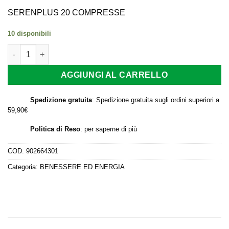
prezzo
prezzo
originale
attuale
SERENPLUS 20 COMPRESSE
era:
è:
10 disponibili
17,00 €.
14,49 €.
SERENPLUS 20 COMPRESSE quantità
AGGIUNGI AL CARRELLO
Spedizione gratuita
: Spedizione gratuita sugli ordini superiori a
59,90€
Politica di Reso
:
per saperne di più
COD:
902664301
Categoria:
BENESSERE ED ENERGIA