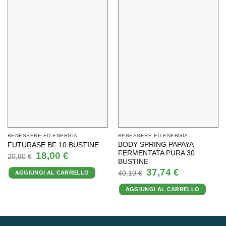
BENESSERE ED ENERGIA
BENESSERE ED ENERGIA
BODY SPRING PAPAYA
FUTURASE BF 10 BUSTINE
FERMENTATA PURA 30
Il
Il
18,00
€
20,80
€
prezzo
prezzo
BUSTINE
originale
attuale
Il
Il
37,74
€
AGGIUNGI AL CARRELLO
era:
è:
40,10
€
prezzo
prezzo
20,80 €.
18,00 €.
originale
attuale
AGGIUNGI AL CARRELLO
era:
è:
40,10 €.
37,74 €.