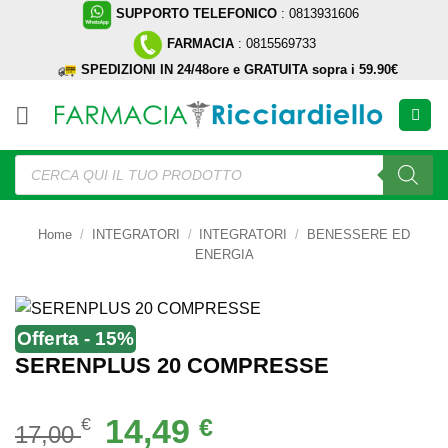
Salta
SUPPORTO TELEFONICO
: 0813931606
ai
FARMACIA
: 0815569733
contenuti
SPEDIZIONI IN 24/48ore e GRATUITA sopra i 59.90€
Ricerca
prodotti
Home
/
INTEGRATORI
/
INTEGRATORI
/
BENESSERE ED
ENERGIA
Offerta - 15%
SERENPLUS 20 COMPRESSE
Il
Il
14,49
€
€
17,00