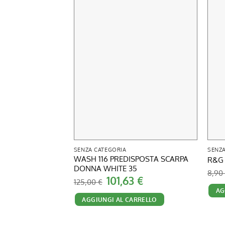
SENZA CATEGORIA
SENZA
WASH 116 PREDISPOSTA SCARPA
R&G 
DONNA WHITE 35
8,9
Il
Il
101,63
€
125,00
€
prezzo
prezzo
AG
originale
attuale
AGGIUNGI AL CARRELLO
era:
è:
125,00 €.
101,63 €.