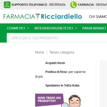
Salta
SUPPORTO TELEFONICO
: 0813931606
FARMACIA
: 081556
ai
contenuti
CHI SIAM
COSMETICI
INTEGRATORI/DIETETICI
PARAFARMACI
Ricerca
prodotti
Home
/
Senza categoria
Acquisti Sicuri
Politica di Reso
:
per saperne
di più
Spediamo in Tutta Italia