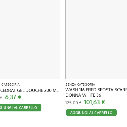
 CATEGORIA
SENZA CATEGORIA
WASH 116 PREDISPOSTA SCAR
CEDRAT GEL DOUCHE 200 ML
DONNA WHITE 36
Il
Il
6,37
€
0
€
prezzo
prezzo
Il
Il
101,63
€
125,00
€
originale
attuale
prezzo
prezzo
GIUNGI AL CARRELLO
era:
è:
originale
attuale
8,90 €.
6,37 €.
AGGIUNGI AL CARRELLO
era:
è:
125,00 €.
101,63 €.