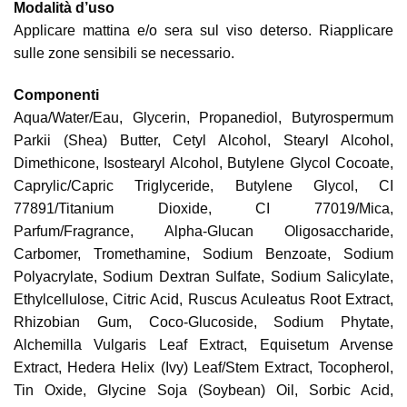
Modalità d’uso
Applicare mattina e/o sera sul viso deterso. Riapplicare
sulle zone sensibili se necessario.
Componenti
Aqua/Water/Eau, Glycerin, Propanediol, Butyrospermum
Parkii (Shea) Butter, Cetyl Alcohol, Stearyl Alcohol,
Dimethicone, Isostearyl Alcohol, Butylene Glycol Cocoate,
Caprylic/Capric Triglyceride, Butylene Glycol, CI
77891/Titanium Dioxide, CI 77019/Mica,
Parfum/Fragrance, Alpha-Glucan Oligosaccharide,
Carbomer, Tromethamine, Sodium Benzoate, Sodium
Polyacrylate, Sodium Dextran Sulfate, Sodium Salicylate,
Ethylcellulose, Citric Acid, Ruscus Aculeatus Root Extract,
Rhizobian Gum, Coco-Glucoside, Sodium Phytate,
Alchemilla Vulgaris Leaf Extract, Equisetum Arvense
Extract, Hedera Helix (Ivy) Leaf/Stem Extract, Tocopherol,
Tin Oxide, Glycine Soja (Soybean) Oil, Sorbic Acid,