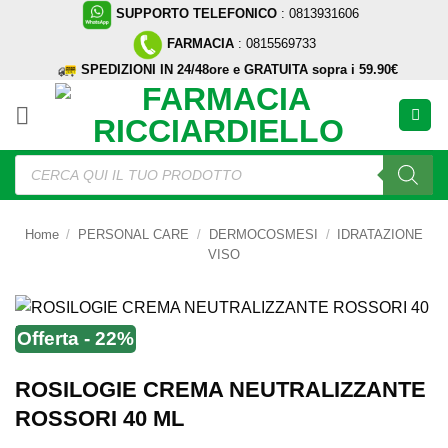
Salta
SUPPORTO TELEFONICO
: 0813931606
ai
FARMACIA
: 0815569733
contenuti
SPEDIZIONI IN 24/48ore e GRATUITA sopra i 59.90€
Ricerca
prodotti
Home
/
PERSONAL CARE
/
DERMOCOSMESI
/
IDRATAZIONE
VISO
Offerta - 22%
ROSILOGIE CREMA NEUTRALIZZANTE
ROSSORI 40 ML