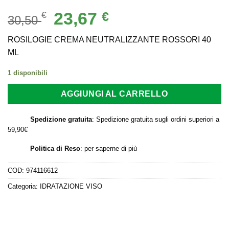
Il
Il
23,67
€
€
30,50
prezzo
prezzo
originale
attuale
ROSILOGIE CREMA NEUTRALIZZANTE ROSSORI 40
era:
è:
ML
30,50 €.
23,67 €.
1 disponibili
AGGIUNGI AL CARRELLO
Spedizione gratuita
: Spedizione gratuita sugli ordini superiori a
59,90€
Politica di Reso
:
per saperne di più
COD:
974116612
Categoria:
IDRATAZIONE VISO