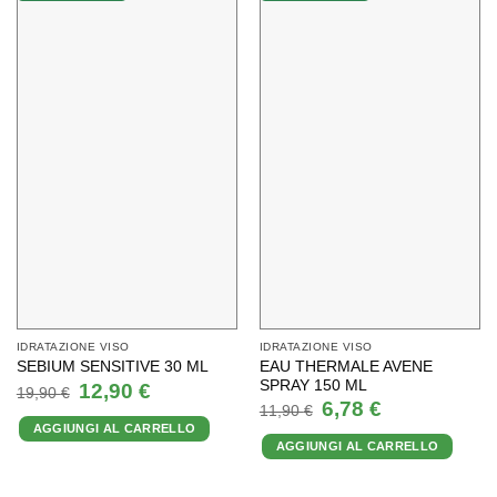
IDRATAZIONE VISO
IDRATAZIONE VISO
EAU THERMALE AVENE
SEBIUM SENSITIVE 30 ML
SPRAY 150 ML
Il
Il
12,90
€
19,90
€
prezzo
prezzo
Il
Il
6,78
€
11,90
€
originale
attuale
prezzo
prezzo
AGGIUNGI AL CARRELLO
era:
è:
originale
attuale
19,90 €.
12,90 €.
AGGIUNGI AL CARRELLO
era:
è:
11,90 €.
6,78 €.