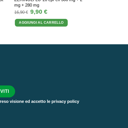
mg + 280 mg
Il
7,00
€
Il
13,20
€
prezzo
pr
Il
9,90
€
Il
16,90
€
originale
at
prezzo
prezzo
AGGIUNGI AL CA
era:
è:
originale
attuale
13,20 €.
7,
AGGIUNGI AL CARRELLO
era:
è:
16,90 €.
9,90 €.
reso visione ed accetto le privacy policy