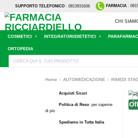
Salta
FARMACIA
: 081
SUPPORTO TELEFONICO
: 0813931606
ai
contenuti
CHI SIAM
COSMETICI
INTEGRATORI/DIETETICI
PARAFARMAC
ORTOPEDIA
Ricerca
prodotti
Home
/
AUTOMEDICAZIONE
/
RIMEDI STA
Acquisti Sicuri
Of
Politica di Reso
:
per saperne
di più
Spediamo in Tutta Italia