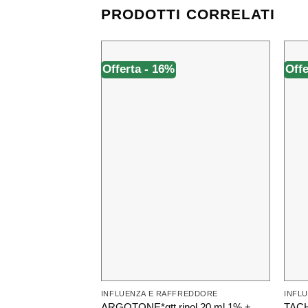
PRODOTTI CORRELATI
Offerta - 16%
Offe
INFLUENZA E RAFFREDDORE
INFL
ARGOTONE*gtt rinol 20 ml 1% +
TACH