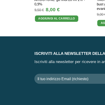
0,9%
bust 
evani
Il
8,00
€
Il
9,50
€
prezzo
prezzo
9,00
originale
attuale
AGGIUNGI AL CARRELLO
era:
è:
9,50 €.
8,00 €.
AG
ISCRIVITI ALLA NEWSLETTER DELL
Iscriviti alla newsletter per ricevere in