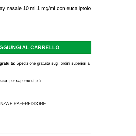
rezzo
prezzo
iginale
attuale
 nasale 10 ml 1 mg/ml con eucaliptolo
a:
è:
,90 €.
7,94 €.
asale 10 ml 1 mg/ml con eucaliptolo quantità
GGIUNGI AL CARRELLO
gratuita
: Spedizione gratuita sugli ordini superiori a
Reso
:
per saperne di più
ENZA E RAFFREDDORE