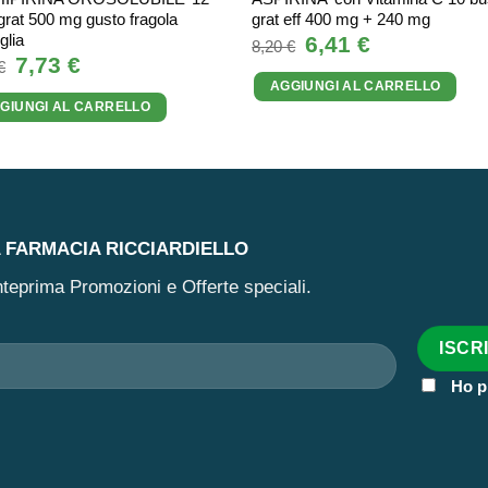
grat 500 mg gusto fragola
grat eff 400 mg + 240 mg
glia
Il
6,41
€
Il
8,20
€
prezzo
prezzo
Il
7,73
€
Il
€
originale
attuale
prezzo
prezzo
AGGIUNGI AL CARRELLO
era:
è:
originale
attuale
8,20 €.
6,41 €.
GIUNGI AL CARRELLO
era:
è:
9,00 €.
7,73 €.
A FARMACIA RICCIARDIELLO
 anteprima Promozioni e Offerte speciali.
Ho p