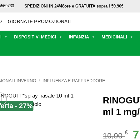
5569733
SPEDIZIONI IN 24/48ore e GRATUITA sopra i 59.90€
O
GIORNATE PROMOZIONALI
I
DISPOSITIVI MEDICI
INFANZIA
MEDICINALI
GIONALI INVERNO
/
INFLUENZA E RAFFREDDORE
RINOGUT
ferta - 27%
ml 1 mg/
Il
7
€
10,90