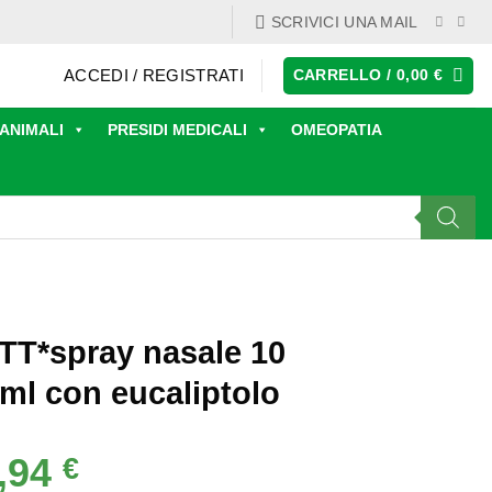
SCRIVICI UNA MAIL
ACCEDI / REGISTRATI
CARRELLO /
0,00
€
ANIMALI
PRESIDI MEDICALI
OMEOPATIA
T*spray nasale 10
ml con eucaliptolo
,94
Il
€