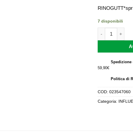
p
or
RINOGUTT*spray
er
10
7 disponibili
RINOGUTT*spray n
A
Spedizione 
59,90€
Politica di 
COD:
023547060
Categoria:
INFLU