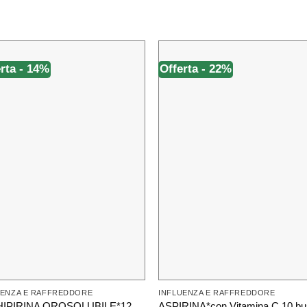
rta - 14%
Offerta - 22%
UENZA E RAFFREDDORE
INFLUENZA E RAFFREDDORE
IPIRINA OROSOLUBILE*12
ASPIRINA*con Vitamina C 10 bu