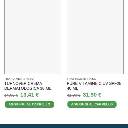
TRATTAMENTI VISO
TRATTAMENTI VISO
TURNOVER CREMA
PURE VITAMINE C UV SPF25
DERMATOLOGICA 30 ML
40 ML
Il
Il
Il
Il
13,41
€
31,90
€
14,00
€
41,90
€
prezzo
prezzo
prezzo
prezzo
originale
attuale
originale
attuale
AGGIUNGI AL CARRELLO
AGGIUNGI AL CARRELLO
era:
è:
era:
è:
14,00 €.
13,41 €.
41,90 €.
31,90 €.