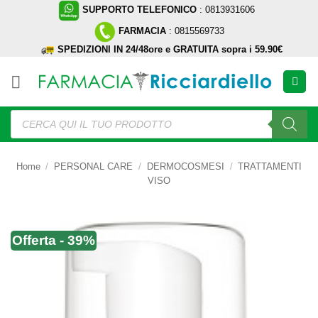
Salta
SUPPORTO TELEFONICO
: 0813931606
ai
FARMACIA
: 0815569733
contenuti
SPEDIZIONI IN 24/48ore e GRATUITA sopra i 59.90€
Ricerca
prodotti
Home
/
PERSONAL CARE
/
DERMOCOSMESI
/
TRATTAMENTI
VISO
Offerta - 39%