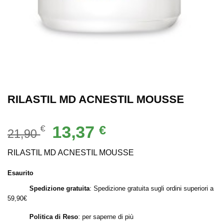
RILASTIL MD ACNESTIL MOUSSE
Il
Il
13,37
€
€
21,90
prezzo
prezzo
originale
attuale
RILASTIL MD ACNESTIL MOUSSE
era:
è:
Esaurito
21,90 €.
13,37 €.
Spedizione gratuita
: Spedizione gratuita sugli ordini superiori a
59,90€
Politica di Reso
:
per saperne di più