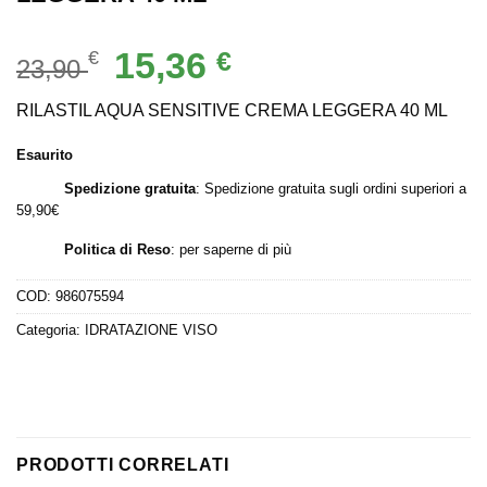
Il
Il
15,36
€
€
23,90
prezzo
prezzo
originale
attuale
RILASTIL AQUA SENSITIVE CREMA LEGGERA 40 ML
era:
è:
Esaurito
23,90 €.
15,36 €.
Spedizione gratuita
: Spedizione gratuita sugli ordini superiori a
59,90€
Politica di Reso
:
per saperne di più
COD:
986075594
Categoria:
IDRATAZIONE VISO
PRODOTTI CORRELATI