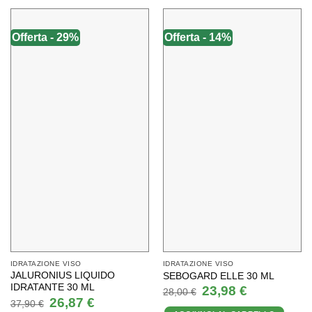
Offerta - 29%
Offerta - 14%
IDRATAZIONE VISO
IDRATAZIONE VISO
JALURONIUS LIQUIDO
SEBOGARD ELLE 30 ML
IDRATANTE 30 ML
Il
Il
23,98
€
28,00
€
prezzo
prezzo
Il
Il
26,87
€
37,90
€
originale
attuale
prezzo
prezzo