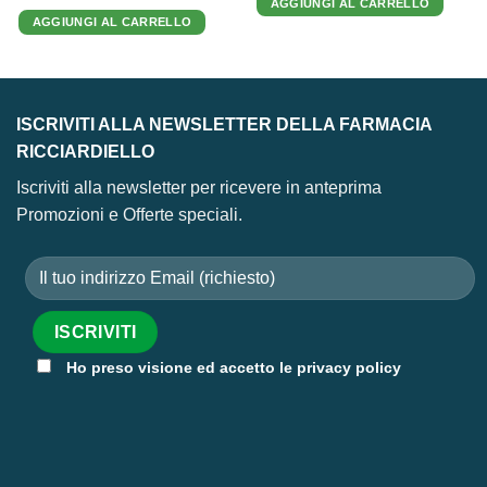
AGGIUNGI AL CARRELLO
era:
è:
originale
attuale
28,00 €.
23,98 €.
AGGIUNGI AL CARRELLO
era:
è:
37,90 €.
26,87 €.
ISCRIVITI ALLA NEWSLETTER DELLA FARMACIA
RICCIARDIELLO
Iscriviti alla newsletter per ricevere in anteprima
Promozioni e Offerte speciali.
Ho preso visione ed accetto le privacy policy