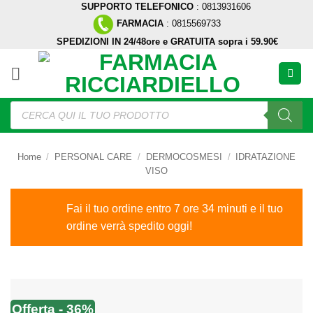
SUPPORTO TELEFONICO
: 0813931606
Salta
FARMACIA
: 0815569733
ai
SPEDIZIONI IN 24/48ore e GRATUITA sopra i 59.90€
contenuti
Ricerca
prodotti
Home
/
PERSONAL CARE
/
DERMOCOSMESI
/
IDRATAZIONE
VISO
Fai il tuo ordine entro 7 ore 34 minuti e il tuo
ordine verrà spedito oggi!
Offerta - 36%