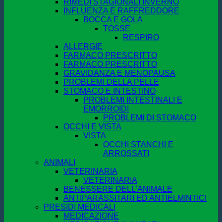
RIMEDI STAGIONALI INVERNO
INFLUENZA E RAFFREDDORE
BOCCA E GOLA
TOSSE
RESPIRO
ALLERGIE
FARMACO PRESCRITTO
FARMACO PRESCRITTO
GRAVIDANZA E MENOPAUSA
PROBLEMI DELLA PELLE
STOMACO E INTESTINO
PROBLEMI INTESTINALI E
EMORROIDI
PROBLEMI DI STOMACO
OCCHI E VISTA
VISTA
OCCHI STANCHI E
ARROSSATI
ANIMALI
VETERINARIA
VETERINARIA
BENESSERE DELL'ANIMALE
ANTIPARASSITARI ED ANTIELMINTICI
PRESIDI MEDICALI
MEDICAZIONE