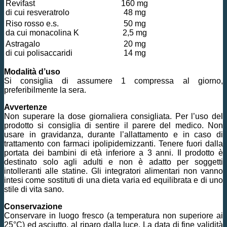
Revifast
160 mg
di cui resveratrolo
48 mg
Riso rosso e.s.
50 mg
da cui monacolina K
2,5 mg
Astragalo
20 mg
di cui polisaccaridi
14 mg
Modalità d’uso
Si consiglia di assumere 1 compressa al giorno,
preferibilmente la sera.
Avvertenze
Non superare la dose giornaliera consigliata. Per l’uso del
prodotto si consiglia di sentire il parere del medico. Non
usare in gravidanza, durante l’allattamento e in caso di
trattamento con farmaci ipolipidemizzanti. Tenere fuori dalla
portata dei bambini di età inferiore a 3 anni. Il prodotto è
destinato solo agli adulti e non è adatto per soggetti
intolleranti alle statine. Gli integratori alimentari non vanno
intesi come sostituti di una dieta varia ed equilibrata e di uno
stile di vita sano.
Conservazione
Conservare in luogo fresco (a temperatura non superiore ai
25°C) ed asciutto, al riparo dalla luce. La data di fine validità