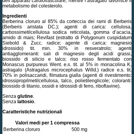
dell’apparato cardiovascolare, mentre l’astragalo favorisce il
metabolismo del colesterolo.
Ingredienti
Berberina cloruro al 85% da corteccia dei rami di Berberis
(Berberis aristata DC.); agenti di carica: cellulosa,
carbossimetilcellulosa sodica reticolata, gomma d’acacia,
amido di mais; Revifast (estratto di Polygonum cuspidatum
Siebold & Zucc. radice; agente di carica: magnesio
idrossido) tit. min. 30% in resveratrolo; agenti
antiagglomeranti: sali di magnesio degli acidi grassi,
biossido di silicio e talco; riso rosso fermentato con
Monascus purpureus Went. e.s. tit. al 5% in monacolina K,
astragalo (Astragalus microcephalus Willd.) radice e.s. tit.
70% in polisaccaridi, filmatura gialla (agenti di rivestimento:
idrossipropilmetilcellulosa, talco, polietilenglicole; coloranti:
biossido di titanio, ossidi e idrossidi di ferro, riboflavine).
Senza
glutine
.
Senza
lattosio
.
Caratteristiche nutrizionali
Valori medi per 1 compressa
Berberina cloruro
500 mg