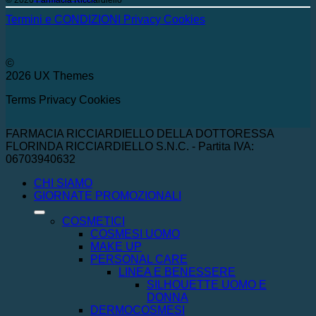
© 2026 Farmacia Ricciardiello
Termini e CONDIZIONI
Privacy
Cookies
©
2026 UX Themes
Terms
Privacy
Cookies
FARMACIA RICCIARDIELLO DELLA DOTTORESSA
FLORINDA RICCIARDIELLO S.N.C. - Partita IVA:
06703940632
CHI SIAMO
GIORNATE PROMOZIONALI
COSMETICI
COSMESI UOMO
MAKE UP
PERSONAL CARE
LINEA E BENESSERE
SILHOUETTE UOMO E
DONNA
DERMOCOSMESI