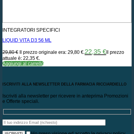
INTEGRATORI SPECIFICI
LIQUID VITA D3 56 ML
22,35
€
29,80
€
Il prezzo originale era: 29,80 €.
Il prezzo
attuale è: 22,35 €.
Aggiungi al carrello
ISCRIVITI ALLA NEWSLETTER DELLA FARMACIA RICCIARDIELLO
Iscriviti alla newsletter per ricevere in anteprima Promozioni
e Offerte speciali.
Ho preso visione ed accetto le privacy policy