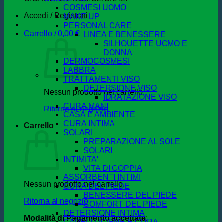
COSMESI UOMO
Accedi / Registrati
MAKE UP
PERSONAL CARE
Carrello /
0,00
€
LINEA E BENESSERE
SILHOUETTE UOMO E
DONNA
DERMOCOSMESI
LABBRA
TRATTAMENTI VISO
DETERSIONE VISO
Nessun prodotto nel carrello.
IDRATAZIONE VISO
CURA MANI
Ritorna al negozio
CASA E AMBIENTE
CURA INTIMA
Carrello
SOLARI
PREPARAZIONE AL SOLE
SOLARI
INTIMITA'
VITA DI COPPIA
ASSORBENTI INTIMI
Nessun prodotto nel carrello.
CURA DEL PIEDE
BENESSERE DEL PIEDE
Ritorna al negozio
COMFORT DEL PIEDE
DETERSIONE INTIMA
Modalità di Pagamento accettate
:
CAPELLI IGIENE E CURA