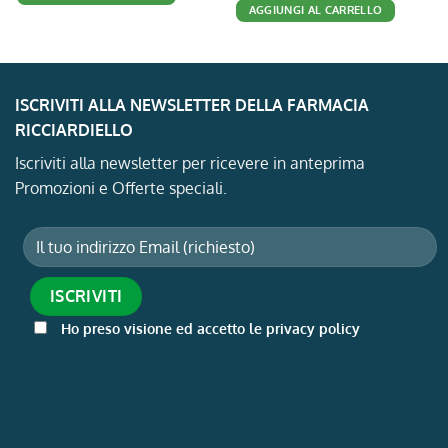
26,90 €.
24,34 €.
AGGIUNGI AL CARRELLO
era:
è:
22,99 €.
17,50 €.
ISCRIVITI ALLA NEWSLETTER DELLA FARMACIA
RICCIARDIELLO
Iscriviti alla newsletter per ricevere in anteprima
Promozioni e Offerte speciali.
Ho preso visione ed accetto le privacy policy