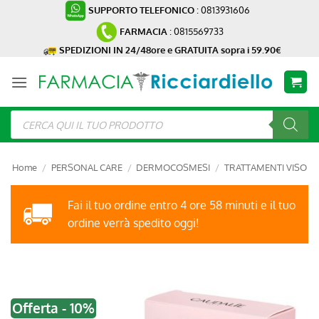
Salta
SUPPORTO TELEFONICO
: 0813931606
ai
FARMACIA
: 0815569733
contenuti
SPEDIZIONI IN 24/48ore e GRATUITA sopra i 59.90€
Ricerca
prodotti
Home
/
PERSONAL CARE
/
DERMOCOSMESI
/
TRATTAMENTI VISO
Fai il tuo ordine entro 4 ore 58 minuti e il tuo
ordine verrà spedito oggi!
Offerta - 10%