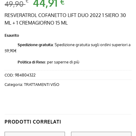
Il
44,91
Il
€
€
49,90
prezzo
prezzo
originale
attuale
RESVERATROL COFANETTO LIFT DUO 2022 1 SIERO 30
era:
è:
ML + 1 CREMAGIORNO 15 ML
49,90 €.
44,91 €.
Esaurito
Spedizione gratuita
: Spedizione gratuita sugli ordini superiori a
59,90€
Politica di Reso
:
per saperne di più
COD:
984804322
Categoria:
TRATTAMENTI VISO
PRODOTTI CORRELATI