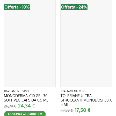
Offerta - 10%
Offerta - 24%
TRATTAMENTI VISO
TRATTAMENTI VISO
MONODERMA’ C10 GEL 30
TOLERIANE ULTRA
SOFT VEGICAPS DA 0,5 ML
STRUCCANTI MONODOSI 30 X
5 ML
Il
24,34
€
Il
26,90
€
prezzo
prezzo
Il
17,50
€
Il
22,99
€
originale
attuale
prezzo
prezzo
AGGIUNGI AL CARRELLO
era:
è:
originale
attuale