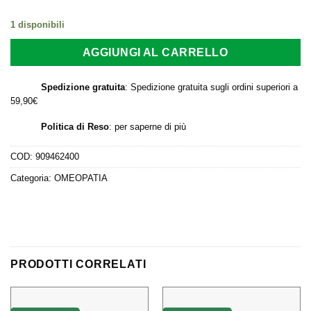
era:
è:
1 disponibili
17,40 €.
13,33 €.
AGGIUNGI AL CARRELLO
Spedizione gratuita
: Spedizione gratuita sugli ordini superiori a
59,90€
Politica di Reso
:
per saperne di più
COD:
909462400
Categoria:
OMEOPATIA
PRODOTTI CORRELATI