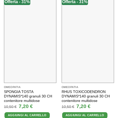
Offerta - 31%
Offerta - 31%
OMEOPATIA
OMEOPATIA
SPONGIA TOSTA
RHUS TOXICODENDRON
DYNAMIS*140 granuli 30 CH
DYNAMIS*140 granuli 30 CH
contenitore multidose
contenitore multidose
Il
Il
Il
Il
7,20
€
7,20
€
10,50
€
10,50
€
prezzo
prezzo
prezzo
prezzo
originale
attuale
originale
attuale
AGGIUNGI AL CARRELLO
AGGIUNGI AL CARRELLO
era:
è:
era:
è: