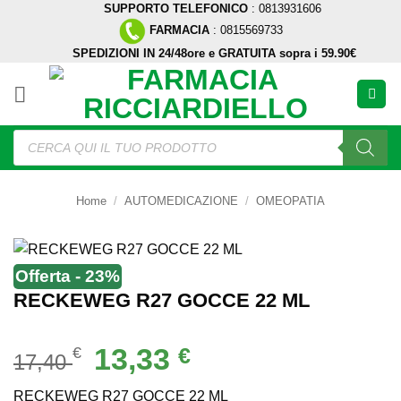
SUPPORTO TELEFONICO
: 0813931606
Salta
FARMACIA
: 0815569733
ai
SPEDIZIONI IN 24/48ore e GRATUITA sopra i 59.90€
contenuti
Ricerca
prodotti
Home
/
AUTOMEDICAZIONE
/
OMEOPATIA
Offerta - 23%
RECKEWEG R27 GOCCE 22 ML
Il
Il
13,33
€
€
17,40
prezzo
prezzo
originale
attuale
RECKEWEG R27 GOCCE 22 ML