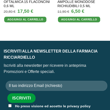
OFTALMICA 15 FLACONCINI
AMPOLLE MONODOSE
0,6 ML
RICHIUDIBILI 0,5 ML
Il
Il
Il
Il
17,50
€
6,50
€
20,80
€
11,90
€
prezzo
prezzo
prezzo
prezzo
originale
attuale
originale
attuale
AGGIUNGI AL CARRELLO
AGGIUNGI AL CARRELLO
era:
è:
era:
è:
20,80 €.
17,50 €.
11,90 €.
6,50 €.
ISCRIVITI ALLA NEWSLETTER DELLA FARMACIA
RICCIARDIELLO
Iscriviti alla newsletter per ricevere in anteprima
Promozioni e Offerte speciali.
Ho preso visione ed accetto le privacy policy