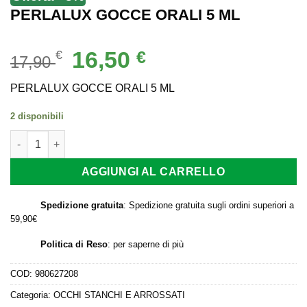
PERLALUX GOCCE ORALI 5 ML
Il
Il
16,50
€
€
17,90
prezzo
prezzo
originale
attuale
PERLALUX GOCCE ORALI 5 ML
era:
è:
2 disponibili
17,90 €.
16,50 €.
PERLALUX GOCCE ORALI 5 ML quantità
AGGIUNGI AL CARRELLO
Spedizione gratuita
: Spedizione gratuita sugli ordini superiori a
59,90€
Politica di Reso
:
per saperne di più
COD:
980627208
Categoria:
OCCHI STANCHI E ARROSSATI