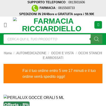
SUPPORTO TELEFONICO
: 0813931606
Salta
FARMACIA
: 0815569733
ai
SPEDIZIONI IN 24/48ore e GRATUITA sopra i 59.90€
contenuti
Ricerca
prodotti
Home
/
AUTOMEDICAZIONE
/
OCCHI E VISTA
/
OCCHI STANCHI
E ARROSSATI
Fai il tuo ordine entro 5 ore 17 minuti e il tuo
ordine verrà spedito oggi!
Offerta - 8%