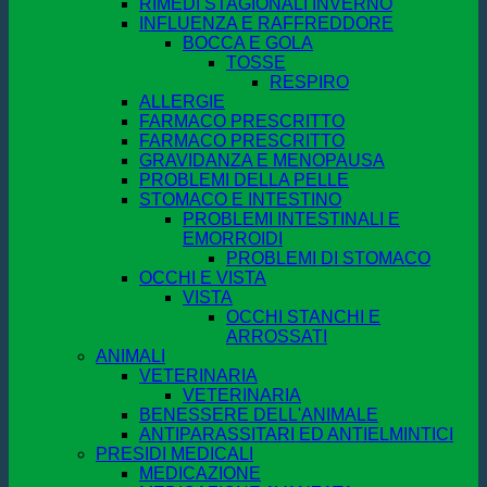
RIMEDI STAGIONALI INVERNO
INFLUENZA E RAFFREDDORE
BOCCA E GOLA
TOSSE
RESPIRO
ALLERGIE
FARMACO PRESCRITTO
FARMACO PRESCRITTO
GRAVIDANZA E MENOPAUSA
PROBLEMI DELLA PELLE
STOMACO E INTESTINO
PROBLEMI INTESTINALI E
EMORROIDI
PROBLEMI DI STOMACO
OCCHI E VISTA
VISTA
OCCHI STANCHI E
ARROSSATI
ANIMALI
VETERINARIA
VETERINARIA
BENESSERE DELL'ANIMALE
ANTIPARASSITARI ED ANTIELMINTICI
PRESIDI MEDICALI
MEDICAZIONE