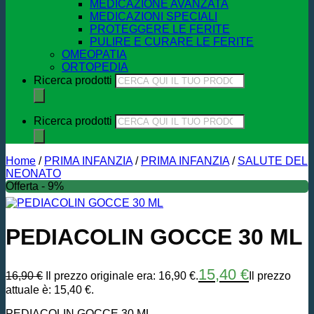
MEDICAZIONE AVANZATA
MEDICAZIONI SPECIALI
PROTEGGERE LE FERITE
PULIRE E CURARE LE FERITE
OMEOPATIA
ORTOPEDIA
Ricerca prodotti
Ricerca prodotti
Home
/
PRIMA INFANZIA
/
PRIMA INFANZIA
/
SALUTE DEL
NEONATO
Offerta - 9%
PEDIACOLIN GOCCE 30 ML
15,40
€
16,90
€
Il prezzo originale era: 16,90 €.
Il prezzo
attuale è: 15,40 €.
PEDIACOLIN GOCCE 30 ML