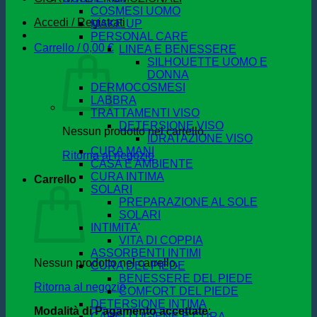
COSMESI UOMO
Accedi / Registrati
MAKE UP
PERSONAL CARE
Carrello /
0,00
€
LINEA E BENESSERE
SILHOUETTE UOMO E
DONNA
DERMOCOSMESI
LABBRA
TRATTAMENTI VISO
DETERSIONE VISO
Nessun prodotto nel carrello.
IDRATAZIONE VISO
CURA MANI
Ritorna al negozio
CASA E AMBIENTE
CURA INTIMA
Carrello
SOLARI
PREPARAZIONE AL SOLE
SOLARI
INTIMITA'
VITA DI COPPIA
ASSORBENTI INTIMI
Nessun prodotto nel carrello.
CURA DEL PIEDE
BENESSERE DEL PIEDE
Ritorna al negozio
COMFORT DEL PIEDE
DETERSIONE INTIMA
Modalità di Pagamento accettate
:
CAPELLI IGIENE E CURA