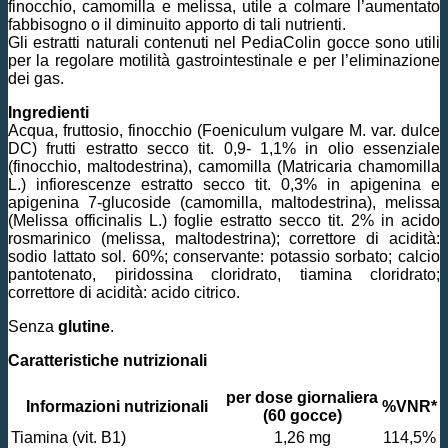
finocchio, camomilla e melissa, utile a colmare l’aumentato
fabbisogno o il diminuito apporto di tali nutrienti.
Gli estratti naturali contenuti nel PediaColin gocce sono utili
per la regolare motilità gastrointestinale e per l’eliminazione
dei gas.
Ingredienti
Acqua, fruttosio, finocchio (Foeniculum vulgare M. var. dulce
DC) frutti estratto secco tit. 0,9- 1,1% in olio essenziale
(finocchio, maltodestrina), camomilla (Matricaria chamomilla
L.) infiorescenze estratto secco tit. 0,3% in apigenina e
apigenina 7-glucoside (camomilla, maltodestrina), melissa
(Melissa officinalis L.) foglie estratto secco tit. 2% in acido
rosmarinico (melissa, maltodestrina); correttore di acidità:
sodio lattato sol. 60%; conservante: potassio sorbato; calcio
pantotenato, piridossina cloridrato, tiamina cloridrato;
correttore di acidità: acido citrico.
Senza
glutine
.
Caratteristiche nutrizionali
per dose giornaliera
Informazioni nutrizionali
%VNR*
(60 gocce)
Tiamina (vit. B1)
1,26 mg
114,5%