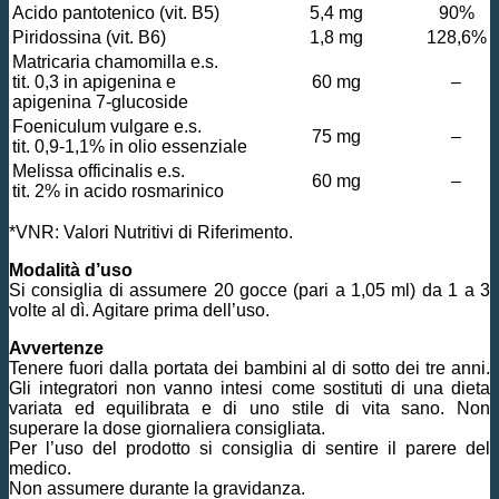
Acido pantotenico (vit. B5)
5,4 mg
90%
Piridossina (vit. B6)
1,8 mg
128,6%
Matricaria chamomilla e.s.
tit. 0,3 in apigenina e
60 mg
–
apigenina 7-glucoside
Foeniculum vulgare e.s.
75 mg
–
tit. 0,9-1,1% in olio essenziale
Melissa officinalis e.s.
60 mg
–
tit. 2% in acido rosmarinico
*VNR: Valori Nutritivi di Riferimento.
Modalità d’uso
Si consiglia di assumere 20 gocce (pari a 1,05 ml) da 1 a 3
volte al dì. Agitare prima dell’uso.
Avvertenze
Tenere fuori dalla portata dei bambini al di sotto dei tre anni.
Gli integratori non vanno intesi come sostituti di una dieta
variata ed equilibrata e di uno stile di vita sano. Non
superare la dose giornaliera consigliata.
Per l’uso del prodotto si consiglia di sentire il parere del
medico.
Non assumere durante la gravidanza.