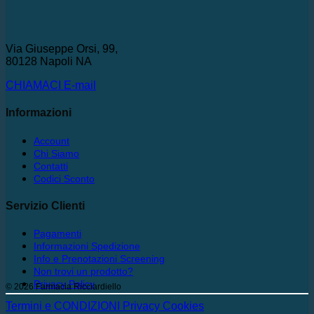
Via Giuseppe Orsi, 99,
80128 Napoli NA
CHIAMACI
E-mail
Informazioni
Account
Chi Siamo
Contatti
Codici Sconto
Servizio Clienti
Pagamenti
Informazioni Spedizione
Info e Prenotazioni Screening
Non trovi un prodotto?
Privacy Policy
© 2026 Farmacia Ricciardiello
Termini e CONDIZIONI
Privacy
Cookies