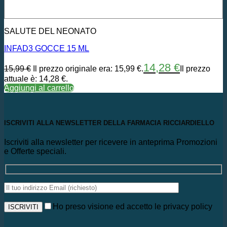
SALUTE DEL NEONATO
INFAD3 GOCCE 15 ML
14,28
€
15,99
€
Il prezzo originale era: 15,99 €.
Il prezzo
attuale è: 14,28 €.
Aggiungi al carrello
ISCRIVITI ALLA NEWSLETTER DELLA FARMACIA RICCIARDIELLO
Iscriviti alla newsletter per ricevere in anteprima Promozioni
e Offerte speciali.
Ho preso visione ed accetto le privacy policy