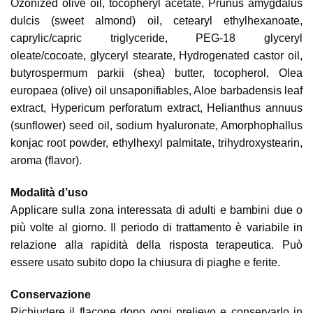
Ozonized olive oil, tocopheryl acetate, Prunus amygdalus
dulcis (sweet almond) oil, cetearyl ethylhexanoate,
caprylic/capric triglyceride, PEG-18 glyceryl
oleate/cocoate, glyceryl stearate, Hydrogenated castor oil,
butyrospermum parkii (shea) butter, tocopherol, Olea
europaea (olive) oil unsaponifiables, Aloe barbadensis leaf
extract, Hypericum perforatum extract, Helianthus annuus
(sunflower) seed oil, sodium hyaluronate, Amorphophallus
konjac root powder, ethylhexyl palmitate, trihydroxystearin,
aroma (flavor).
Modalità d’uso
Applicare sulla zona interessata di adulti e bambini due o
più volte al giorno. Il periodo di trattamento è variabile in
relazione alla rapidità della risposta terapeutica. Può
essere usato subito dopo la chiusura di piaghe e ferite.
Conservazione
Richiudere il flacone dopo ogni prelievo e conservarlo in