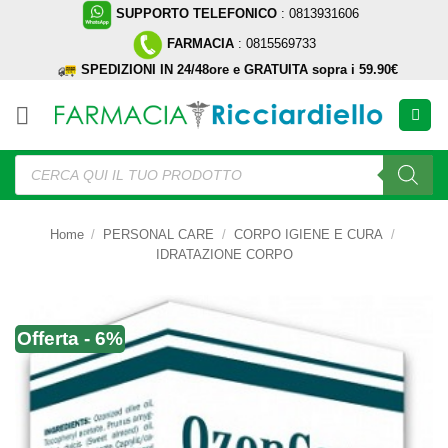
Salta
SUPPORTO TELEFONICO
: 0813931606
ai
FARMACIA
: 0815569733
contenuti
SPEDIZIONI IN 24/48ore e GRATUITA sopra i 59.90€
Ricerca
prodotti
Home
/
PERSONAL CARE
/
CORPO IGIENE E CURA
/
IDRATAZIONE CORPO
Offerta - 6%