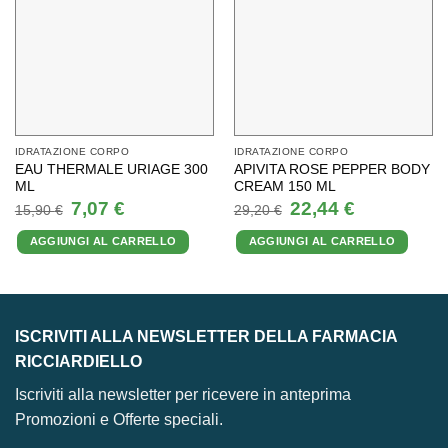
IDRATAZIONE CORPO
IDRATAZIONE CORPO
EAU THERMALE URIAGE 300
APIVITA ROSE PEPPER BODY
ML
CREAM 150 ML
Il
Il
Il
Il
7,07
€
22,44
€
15,90
€
29,20
€
prezzo
prezzo
prezzo
prezzo
originale
attuale
originale
attuale
AGGIUNGI AL CARRELLO
AGGIUNGI AL CARRELLO
era:
è:
era:
è:
15,90 €.
7,07 €.
29,20 €.
22,44 €.
ISCRIVITI ALLA NEWSLETTER DELLA FARMACIA
RICCIARDIELLO
Iscriviti alla newsletter per ricevere in anteprima
Promozioni e Offerte speciali.