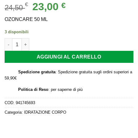
Il
Il
23,00
€
€
24,50
prezzo
prezzo
originale
attuale
OZONCARE 50 ML
era:
è:
3 disponibili
24,50 €.
23,00 €.
OZONCARE 50 ML quantità
AGGIUNGI AL CARRELLO
Spedizione gratuita
: Spedizione gratuita sugli ordini superiori a
59,90€
Politica di Reso
:
per saperne di più
COD:
941745693
Categoria:
IDRATAZIONE CORPO