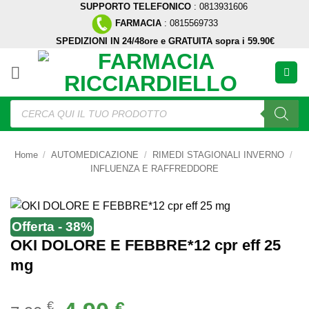
SUPPORTO TELEFONICO
: 0813931606
Salta
FARMACIA
: 0815569733
ai
SPEDIZIONI IN 24/48ore e GRATUITA sopra i 59.90€
contenuti
Ricerca
prodotti
Home
/
AUTOMEDICAZIONE
/
RIMEDI STAGIONALI INVERNO
/
INFLUENZA E RAFFREDDORE
Offerta - 38%
OKI DOLORE E FEBBRE*12 cpr eff 25
mg
Il
Il
€
€