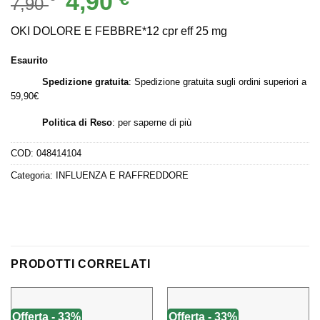
4,90
7,90
prezzo
prezzo
originale
attuale
OKI DOLORE E FEBBRE*12 cpr eff 25 mg
era:
è:
Esaurito
7,90 €.
4,90 €.
Spedizione gratuita
: Spedizione gratuita sugli ordini superiori a
59,90€
Politica di Reso
:
per saperne di più
COD:
048414104
Categoria:
INFLUENZA E RAFFREDDORE
PRODOTTI CORRELATI
Offerta - 33%
Offerta - 33%