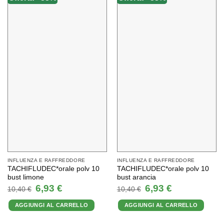
INFLUENZA E RAFFREDDORE
INFLUENZA E RAFFREDDORE
TACHIFLUDEC*orale polv 10
TACHIFLUDEC*orale polv 10
bust limone
bust arancia
Il
Il
Il
Il
6,93
€
6,93
€
10,40
€
10,40
€
prezzo
prezzo
prezzo
prezzo
originale
attuale
originale
attuale
AGGIUNGI AL CARRELLO
AGGIUNGI AL CARRELLO
era:
è:
era:
è:
10,40 €.
6,93 €.
10,40 €.
6,93 €.