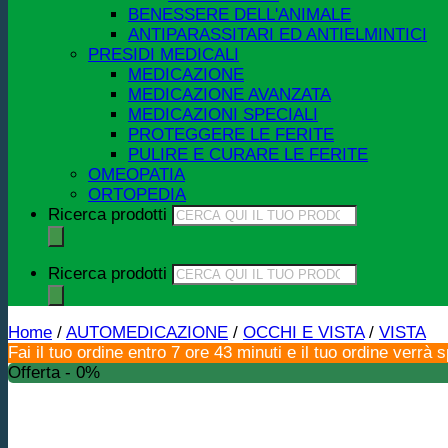
BENESSERE DELL'ANIMALE
ANTIPARASSITARI ED ANTIELMINTICI
PRESIDI MEDICALI
MEDICAZIONE
MEDICAZIONE AVANZATA
MEDICAZIONI SPECIALI
PROTEGGERE LE FERITE
PULIRE E CURARE LE FERITE
OMEOPATIA
ORTOPEDIA
Ricerca prodotti
Ricerca prodotti
Home
/
AUTOMEDICAZIONE
/
OCCHI E VISTA
/
VISTA
Fai il tuo ordine entro 7 ore 43 minuti e il tuo ordine verrà 
Offerta - 0%