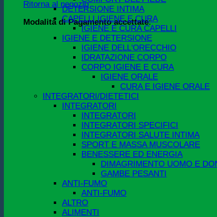
Ritorna al negozio
DETERSIONE INTIMA
CAPELLI IGIENE E CURA
Modalità di Pagamento accettate
:
IGIENE E CURA CAPELLI
IGIENE E DETERSIONE
IGIENE DELL'ORECCHIO
IDRATAZIONE CORPO
CORPO IGIENE E CURA
IGIENE ORALE
CURA E IGIENE ORALE
INTEGRATORI/DIETETICI
INTEGRATORI
INTEGRATORI
INTEGRATORI SPECIFICI
INTEGRATORI SALUTE INTIMA
SPORT E MASSA MUSCOLARE
BENESSERE ED ENERGIA
DIMAGRIMENTO UOMO E DO
GAMBE PESANTI
ANTI-FUMO
ANTI-FUMO
ALTRO
ALIMENTI