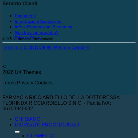
Servizio Clienti
Pagamenti
Informazioni Spedizione
Info e Prenotazioni Screening
Non trovi un prodotto?
Privacy Policy
© 2026 Farmacia Ricciardiello
Termini e CONDIZIONI
Privacy
Cookies
©
2026 UX Themes
Terms
Privacy
Cookies
FARMACIA RICCIARDIELLO DELLA DOTTORESSA
FLORINDA RICCIARDIELLO S.N.C. - Partita IVA:
06703940632
CHI SIAMO
GIORNATE PROMOZIONALI
COSMETICI