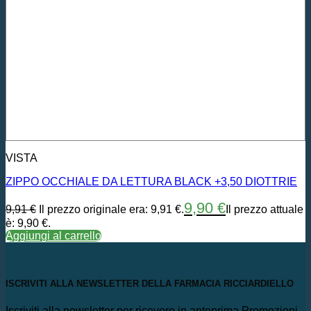
VISTA
ZIPPO OCCHIALE DA LETTURA BLACK +3,50 DIOTTRIE
9,90
€
9,91
€
Il prezzo originale era: 9,91 €.
Il prezzo attuale
è: 9,90 €.
Aggiungi al carrello
ISCRIVITI ALLA NEWSLETTER DELLA FARMACIA RICCIARDIELLO
Iscriviti alla newsletter per ricevere in anteprima Promozioni