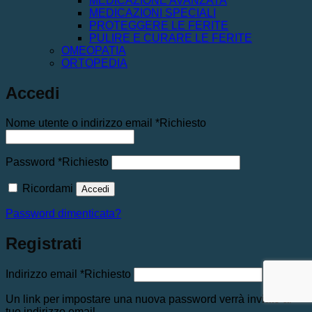
MEDICAZIONE AVANZATA
MEDICAZIONI SPECIALI
PROTEGGERE LE FERITE
PULIRE E CURARE LE FERITE
OMEOPATIA
ORTOPEDIA
Accedi
Nome utente o indirizzo email
*
Richiesto
Password
*
Richiesto
Ricordami
Accedi
Password dimenticata?
Registrati
Indirizzo email
*
Richiesto
Un link per impostare una nuova password verrà inviato al
tuo indirizzo email.