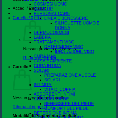
COSMESI UOMO
Accedi / Registrati
MAKE UP
PERSONAL CARE
Carrello /
0,00
€
LINEA E BENESSERE
SILHOUETTE UOMO E
DONNA
DERMOCOSMESI
LABBRA
TRATTAMENTI VISO
DETERSIONE VISO
Nessun prodotto nel carrello.
IDRATAZIONE VISO
CURA MANI
Ritorna al negozio
CASA E AMBIENTE
CURA INTIMA
Carrello
SOLARI
PREPARAZIONE AL SOLE
SOLARI
INTIMITA'
VITA DI COPPIA
ASSORBENTI INTIMI
Nessun prodotto nel carrello.
CURA DEL PIEDE
BENESSERE DEL PIEDE
Ritorna al negozio
COMFORT DEL PIEDE
DETERSIONE INTIMA
Modalità di Pagamento accettate
:
CAPELLI IGIENE E CURA