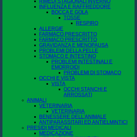
RIMEDI STAGIONALI INVERNO
INFLUENZA E RAFFREDDORE
BOCCA E GOLA
TOSSE
RESPIRO
ALLERGIE
FARMACO PRESCRITTO
FARMACO PRESCRITTO
GRAVIDANZA E MENOPAUSA
PROBLEMI DELLA PELLE
STOMACO E INTESTINO
PROBLEMI INTESTINALI E
EMORROIDI
PROBLEMI DI STOMACO
OCCHI E VISTA
VISTA
OCCHI STANCHI E
ARROSSATI
ANIMALI
VETERINARIA
VETERINARIA
BENESSERE DELL'ANIMALE
ANTIPARASSITARI ED ANTIELMINTICI
PRESIDI MEDICALI
MEDICAZIONE