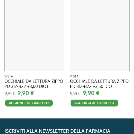
VISTA
VISTA
OCCHIALE DA LETTURA ZIPPO
OCCHIALE DA LETTURA ZIPPO
PD 31Z-B22 +3,00 DIOT
PD 31Z-B22 +3,50 DIOT
Il
9,90
€
Il
Il
9,90
€
Il
9,91
€
9,91
€
prezzo
prezzo
prezzo
prezzo
originale
attuale
originale
attuale
AGGIUNGI AL CARRELLO
AGGIUNGI AL CARRELLO
era:
è:
era:
è:
9,91 €.
9,90 €.
9,91 €.
9,90 €.
ISCRIVITI ALLA NEWSLETTER DELLA FARMACIA