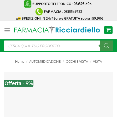
Salta
SUPPORTO TELEFONICO
: 0813931606
ai
FARMACIA
: 0815569733
contenuti
SPEDIZIONI IN 24/48ore e GRATUITA sopra i 59.90€
Ricerca
prodotti
Home
/
AUTOMEDICAZIONE
/
OCCHI E VISTA
/
VISTA
Offerta - 9%