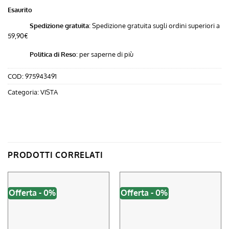
era:
è:
Esaurito
9,91 €.
9,00 €.
Spedizione gratuita
: Spedizione gratuita sugli ordini superiori a
59,90€
Politica di Reso
:
per saperne di più
COD:
975943491
Categoria:
VISTA
PRODOTTI CORRELATI
Offerta - 0%
Offerta - 0%